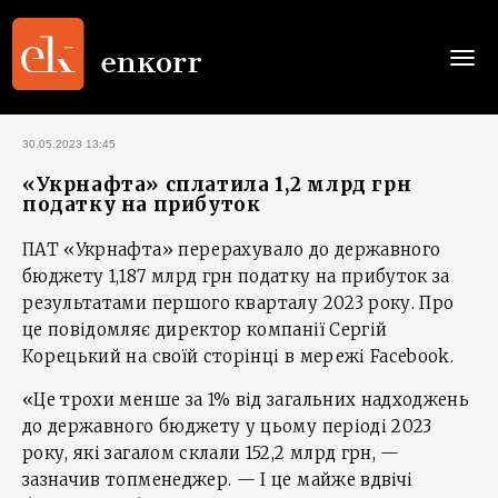
Togg
navi
30.05.2023 13:45
«Укрнафта» сплатила 1,2 млрд грн
податку на прибуток
ПАТ «Укрнафта» перерахувало до державного
бюджету 1,187 млрд грн податку на прибуток за
результатами першого кварталу 2023 року. Про
це повідомляє директор компанії Сергій
Корецький на своїй сторінці в мережі Facebook.
«Це трохи менше за 1% від загальних надходжень
до державного бюджету у цьому періоді 2023
року, які загалом склали 152,2 млрд грн, —
зазначив топменеджер. — І це майже вдвічі