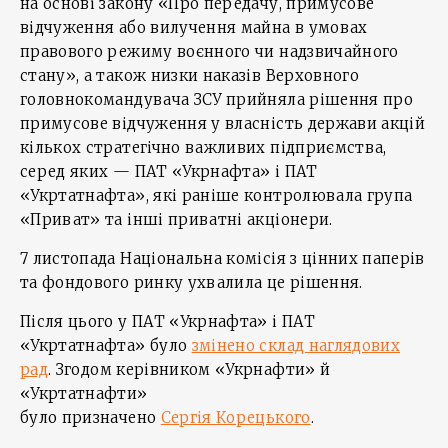
на основі закону «Про передачу, примусове
відчуження або вилучення майна в умовах
правового режиму воєнного чи надзвичайного
стану», а також низки наказів Верховного
головнокомандувача ЗСУ прийняла рішення про
примусове відчуження у власність держави акцій
кількох стратегічно важливих підприємства,
серед яких — ПАТ «Укрнафта» і ПАТ
«Укртатнафта», які раніше контролювала група
«Приват» та інші приватні акціонери.
7 листопада Національна комісія з цінних паперів
та фондового ринку ухвалила це рішення.
Після цього у ПАТ «Укрнафта» і ПАТ
«Укртатнафта» було
змінено склад наглядових
рад
. Згодом керівником «Укрнафти» й
«Укртатнафти»
було призначено
Сергія Корецького
.