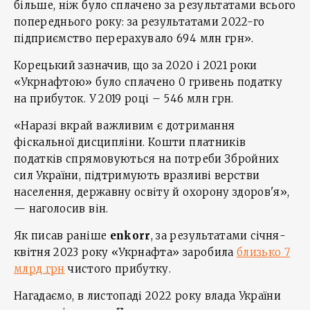
більше, ніж було сплачено за результатами всього
попереднього року: за результатами 2022-го
підприємство перерахувало 694 млн грн».
Корецький зазначив, що за 2020 і 2021 роки
«Укрнафтою» було сплачено 0 гривень податку
на прибуток. У 2019 році – 546 млн грн.
«Наразі вкрай важливим є дотримання
фіскальної дисципліни. Кошти платників
податків спрямовуються на потреби Збройних
сил України, підтримують вразливі верстви
населення, державну освіту й охорону здоров'я»,
— наголосив він.
Як писав раніше
enkorr
, за результатами січня-
квітня 2023 року «Укрнафта» заробила
близько 7
млрд грн
чистого прибутку.
Нагадаємо, в листопаді 2022 року влада України