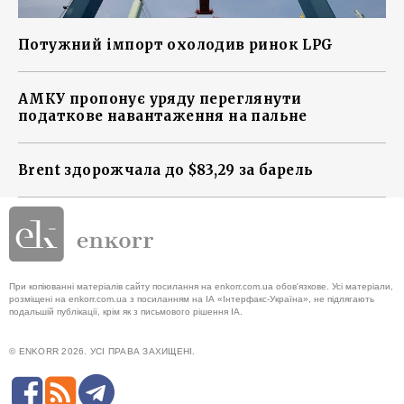
Потужний імпорт охолодив ринок LPG
АМКУ пропонує уряду переглянути
податкове навантаження на пальне
Brent здорожчала до $83,29 за барель
При копіюванні матеріалів сайту посилання на enkorr.com.ua обов'язкове. Усі матеріали,
розміщені на enkorr.com.ua з посиланням на ІА «Інтерфакс-Україна», не підлягають
подальшій публікації, крім як з письмового рішення ІА.
© ENKORR 2026. УСІ ПРАВА ЗАХИЩЕНІ.