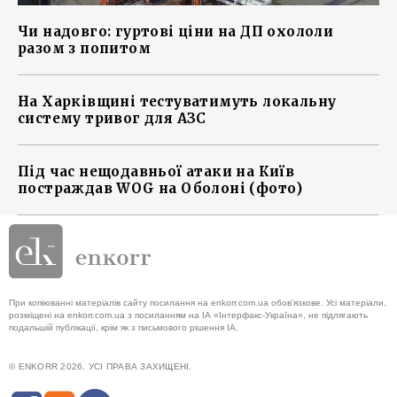
Чи надовго: гуртові ціни на ДП охололи
разом з попитом
На Харківщині тестуватимуть локальну
систему тривог для АЗС
Під час нещодавньої атаки на Київ
постраждав WOG на Оболоні (фото)
При копіюванні матеріалів сайту посилання на enkorr.com.ua обов'язкове. Усі матеріали,
розміщені на enkorr.com.ua з посиланням на ІА «Інтерфакс-Україна», не підлягають
подальшій публікації, крім як з письмового рішення ІА.
© ENKORR 2026. УСІ ПРАВА ЗАХИЩЕНІ.