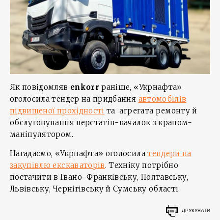
Як повідомляв
enkorr
раніше, «Укрнафта»
оголосила тендер на придбання
автомобілів
підвищеної прохідності
та агрегата ремонту й
обслуговування верстатів-качалок з краном-
маніпулятором.
Нагадаємо, «Укрнафта» оголосила
тендери на
закупівлю екскаваторів
. Техніку потрібно
постачити в Івано-Франківську, Полтавську,
Львівську, Чернігівську й Сумську області.
ДРУКУВАТИ