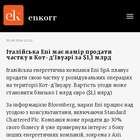
Togg
navi
20.06.2024 13:10
Італійська Eni має намір продати
частку в Кот-д'Івуарі за $1,1 млрд
Італійська енергетична компанія Eni SpA планує
продати свою частку у розвідувальних операціях
на території Кот-д'Івуару. Вартість угоди може
становити близько 1 млрд євро ($1,1 млрд).
За інформацією Bloomberg, наразі Eni працює над
угодою з консультантами, включаючи Standard
Chartered Plc. Компанія може продати до 30%
свого бізнесу й уже привернула інтерес з боку
інших енергетичних компаній, зокрема з Азії.