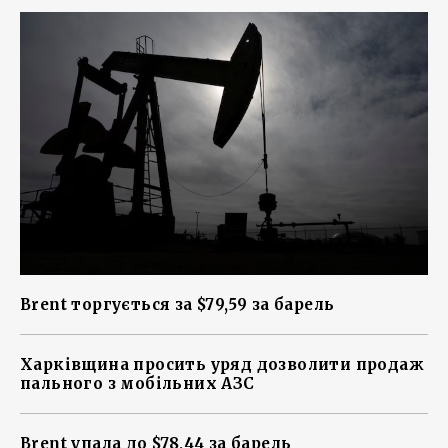
Brent торгується за $79,59 за барель
Харківщина просить уряд дозволити продаж
пального з мобільних АЗС
Brent упала до $78,44 за барель