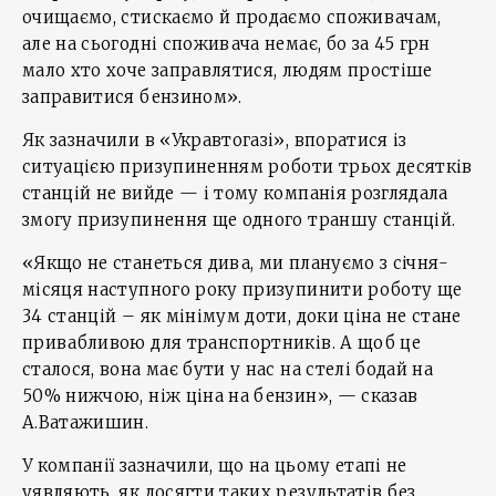
очищаємо, стискаємо й продаємо споживачам,
але на сьогодні споживача немає, бо за 45 грн
мало хто хоче заправлятися, людям простіше
заправитися бензином».
Як зазначили в «Укравтогазі», впоратися із
ситуацією призупиненням роботи трьох десятків
станцій не вийде — і тому компанія розглядала
змогу призупинення ще одного траншу станцій.
«Якщо не станеться дива, ми плануємо з січня-
місяця наступного року призупинити роботу ще
34 станцій – як мінімум доти, доки ціна не стане
привабливою для транспортників. А щоб це
сталося, вона має бути у нас на стелі бодай на
50% нижчою, ніж ціна на бензин», — сказав
А.Ватажишин.
У компанії зазначили, що на цьому етапі не
уявляють, як досягти таких результатів без