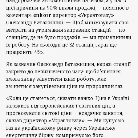
найдорожчим автомобільним паливом, а у нас з
цієї причини на 90% впали продажі, – пояснює в
коментарі
enkorr
директор «Укравтогазу»
Олександр Ватажишин. — Щоб мінімізувати свої
витрати на утримання заправних станцій — по
станціях, де не було продажів, — ми призупинили
їх роботу. На сьогодні це 32 станції, зараз ще
працюють 45».
Як зазначив Олександр Ватажишин, наразі станції
закрито до невизначеного часу: щоб з'явилася
змога знову запустити їхню роботу, має
змінитися закупівельна ціна на природний газ.
«Коли це станеться, сказати важко. Ціна в Україні
залежить від європейських і світових цін, а
прогнозувати світові ціни – невдячне заняття, –
сказав директор «Укравтогазу». — Ми купуємо
газ на українському ринку через Українську
енергетичну біржу, компримуємо його,