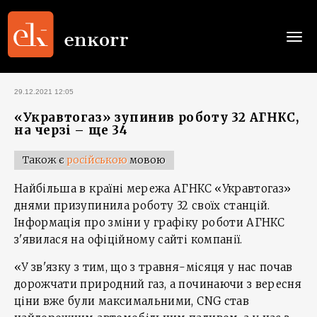
Togg
navi
29.12.2021 12:05
«Укравтогаз» зупинив роботу 32 АГНКС,
на черзі – ще 34
Також є
російською
мовою
Найбільша в країні мережа АГНКС «Укравтогаз»
днями призупинила роботу 32 своїх станцій.
Інформація про зміни у графіку роботи АГНКС
з'явилася на офіційному сайті компанії.
«У зв'язку з тим, що з травня-місяця у нас почав
дорожчати природний газ, а починаючи з вересня
ціни вже були максимальними, CNG став