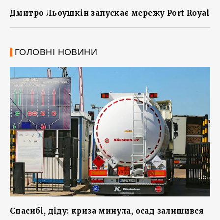
Дмитро Льоушкін запускає мережу Port Royal
ГОЛОВНІ НОВИНИ
Спасибі, діду: криза минула, осад залишився