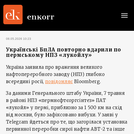
Togg
navi
08.05.2026 10:23
Українські БпЛА повторно вдарили по
пермському НПЗ «лукойлу»
Україна заявила про враження великого
нафтопереробного заводу (НПЗ) глибоко
всередині росії,
повідомляє
Bloomberg.
За даними Генерального штабу України, 7 травня
в районі НПЗ «пермнєфтєоргсінтез» ПАТ
«лукойл» у пермі, приблизно за 1 500 км на схід
від москви, було зафіксовано вибухи. У заяві у
Telegram йдеться про те, що загорілася установка
первинної переробки сирої нафти АВТ-2 та інше