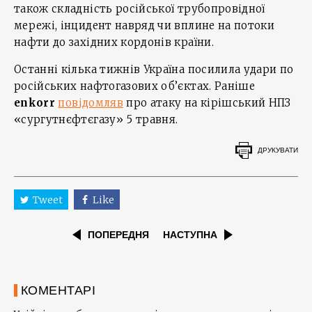
також складність російської трубопровідної
мережі, інцидент навряд чи вплине на потоки
нафти до західних кордонів країни.
Останні кілька тижнів Україна посилила удари по
російських нафтогазових об’єктах. Раніше
enkorr
повідомляв
про атаку на кірішський НПЗ
«сургутнєфтєгазу» 5 травня.
ДРУКУВАТИ
Tweet
Like
ПОПЕРЕДНЯ
НАСТУПНА
КОМЕНТАРІ