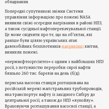
обладнання.
Попередні супутникові знімки Системи
управління інформацією про пожежі NASA
виявили свіжі осередки нагрівання в районі НПЗ,
а також сусідньої нафтоперекачувальної станції.
Це може свідчити про те, що на об'єктах, які
раніше були ціллю українських атак
далекобійних безпілотників
наприкінці
квітня,
виникли пожежі.
«пермнєфтєоргсінтез» є одним з найбільших НПЗ
росії, з потужністю переробки сирої нафти
близько 260 тис. барелів на день (б/д).
пермська насосна станція розташована на
російській мережі магістральних трубопроводів,
яка транспортує нафту із західного Сибіру до
центральної росії, а також до НПЗ «лукойлу».
Враховуючи розташування насосної станції, а