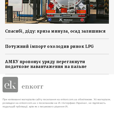
Спасибі, діду: криза минула, осад залишився
Потужний імпорт охолодив ринок LPG
АМКУ пропонує уряду переглянути
податкове навантаження на пальне
При копіюванні матеріалів сайту посилання на enkorr.com.ua обов'язкове. Усі матеріали,
розміщені на enkorr.com.ua з посиланням на ІА «Інтерфакс-Україна», не підлягають
подальшій публікації, крім як з письмового рішення ІА.