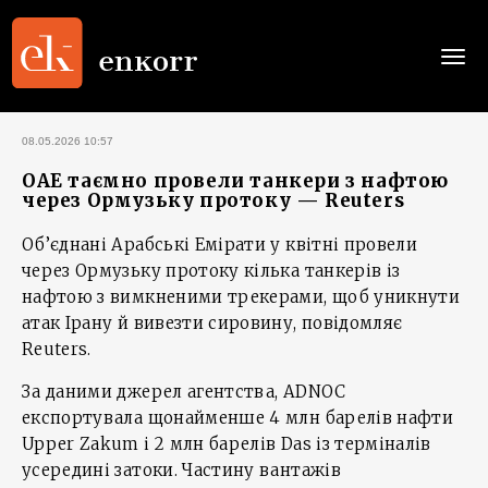
Togg
navi
08.05.2026 10:57
ОАЕ таємно провели танкери з нафтою
через Ормузьку протоку — Reuters
Об’єднані Арабські Емірати у квітні провели
через Ормузьку протоку кілька танкерів із
нафтою з вимкненими трекерами, щоб уникнути
атак Ірану й вивезти сировину, повідомляє
Reuters.
За даними джерел агентства, ADNOC
експортувала щонайменше 4 млн барелів нафти
Upper Zakum і 2 млн барелів Das із терміналів
усередині затоки. Частину вантажів