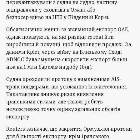
перевантажували з судна на судно, частину
відправляли у сховища в Омані або
безпосередньо на НПЗ у Південній Кореї.
Обсяги значно менші за звичайний експорт ОАЕ,
однак показують, на які ризики готові йти
виробники й покупці, щоб відновити продажі. За
даними Kpler, через війну на Близькому Сході
ADNOC була змушена скоротити експорт більш
ніж на 1 млн барелів на добу (б/д).
Судна проходили протоку з вимкненими AIS-
транспондерами, що ускладнює їх відстеження.
Така тактика знижує ризик виявлення
іранськими силами, але також робить
неможливою точну оцінку загальних обсягів
експорту.
Reuters зазначає, що закриття Ормузької протоки
для більшості експорту, крім іранського,