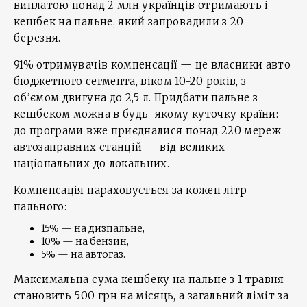
виплатою понад 2 млн українців отримають і
кешбек на пальне, який запровадили з 20
березня.
91% отримувачів компенсації — це власники авто
бюджетного сегмента, віком 10-20 років, з
об’ємом двигуна до 2,5 л. Придбати пальне з
кешбеком можна в будь-якому куточку країни:
до програми вже приєдналися понад 220 мереж
автозаправних станцій — від великих
національних до локальних.
Компенсація нараховується за кожен літр
пального:
15% — на дизпальне,
10% — на бензин,
5% — на автогаз.
Максимальна сума кешбеку на пальне з 1 травня
становить 500 грн на місяць, а загальний ліміт за