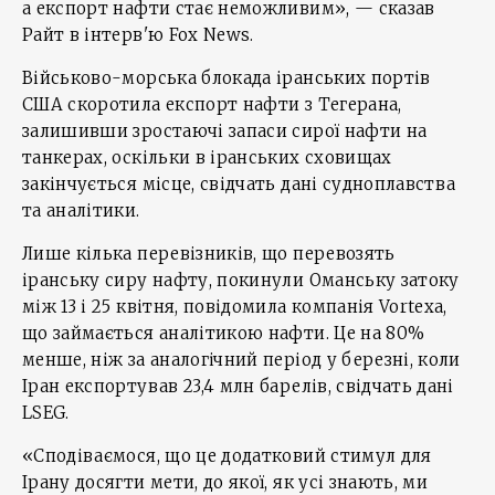
а експорт нафти стає неможливим», — сказав
Райт в інтерв'ю Fox News.
Військово-морська блокада іранських портів
США скоротила експорт нафти з Тегерана,
залишивши зростаючі запаси сирої нафти на
танкерах, оскільки в іранських сховищах
закінчується місце, свідчать дані судноплавства
та аналітики.
Лише кілька перевізників, що перевозять
іранську сиру нафту, покинули Оманську затоку
між 13 і 25 квітня, повідомила компанія Vortexa,
що займається аналітикою нафти. Це на 80%
менше, ніж за аналогічний період у березні, коли
Іран експортував 23,4 млн барелів, свідчать дані
LSEG.
«Сподіваємося, що це додатковий стимул для
Ірану досягти мети, до якої, як усі знають, ми