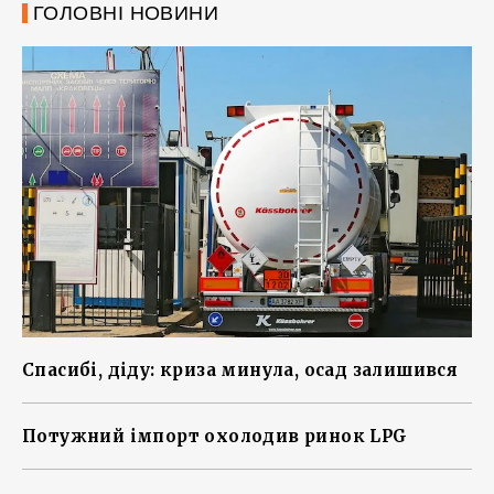
ГОЛОВНІ НОВИНИ
Спасибі, діду: криза минула, осад залишився
Потужний імпорт охолодив ринок LPG