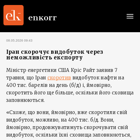
Togg
navi
08.05.2026 09:43
Іран скорочує видобуток через
неможливість експорту
Міністр енергетики США Кріс Райт заявив 7
травня, що Іран
скоротив
видобуток нафти на
400 тис. барелів на день (б/д) і, ймовірно,
скоротить його ще більше, оскільки його сховища
заповнюються.
«Схоже, що вони, ймовірно, вже скоротили свій
видобуток, можливо, на 400 тис. б/д. Вони,
ймовірно, продовжуватимуть скорочувати свій
видобуток, оскільки їхні сховища заповнюються,