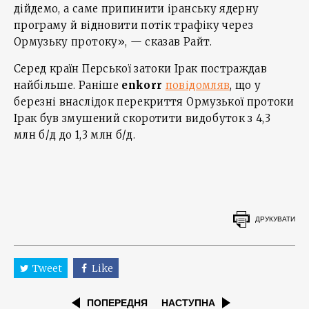
дійдемо, а саме припинити іранську ядерну
програму й відновити потік трафіку через
Ормузьку протоку», — сказав Райт.
Серед країн Перської затоки Ірак постраждав
найбільше. Раніше
enkorr
повідомляв
, що у
березні внаслідок перекриття Ормузької протоки
Ірак був змушений скоротити видобуток з 4,3
млн б/д до 1,3 млн б/д.
ДРУКУВАТИ
Tweet
Like
ПОПЕРЕДНЯ
НАСТУПНА