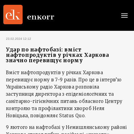
Togg
navi
23.02.2024 12:12
Удар по нафтобазі: вміст
нафтопродуктів у річках Харкова
значно перевищує норму
Вміст нафтопродуктів у річках Харкова
перевищує норму в 7-9 разів. Про це в інтерв’ю
Українському радіо Харкова розповіла
заступниця директора з епідеміологічних та
санітарно-гігієнічних питань обласного Центру
контролю та профілактики хвороб Неля
Новіцька, повідомляє Status Quo.
9 лютого на нафтобазі у Немишлянському районі