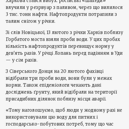
Харкова стався вибух. російські «шахеди»
влучили у резрвуар з паливом, через що вилилося
3 тис. тонн нафти. Нафтопродукти потрапили з
талим снігом у річки.
Зі слів Новіцької, 13 лютого з річки Харків поблизу
Горбатого моста взяли проби води. У цих пробах
кількість нафтопродуктів перевищує норму у
дев'ять разів. У річці Лопань перед падінням в Уди
— у сім разів.
З Сіверського Донця на 20 лютого фахівці
відібрали три проби води, вони були у межах
норми. Також епідеміологи чекають дані
досліджень ґрунту, який відібрали на території
присадибних ділянок поблизу місця аварії.
«Тому наголошуємо, щоб люди у жодному разі не
використовували цю воду для питних і
господарсько-побутових потреб, тому що час