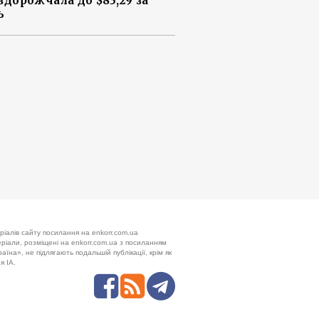
 здорожчала до $83,29 за
ь
ріалів сайту посилання на enkorr.com.ua
теріали, розміщені на enkorr.com.ua з посиланням
аїна», не підлягають подальшій публікації, крім як
я ІА.