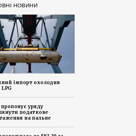
ОВНІ НОВИНИ
ний імпорт охолодив
 LPG
пропонує уряду
лянути податкове
таження на пальне