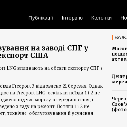
Публікації
Інтерв’ю
Колонки
Но
ВАЖ
ування на заводі СПГ у
Масов
 експорт США
пошко
актив
port LNG впливають на обсяги експорту СПГ з
Дмитр
мереж
оїзда Freeport 3 відновлено 21 березня. Однак
ює на Freeport LNG, оскільки поїзди 1 і 2 не
Через
жено під час морозу в середині січня, і
Слов’
едено з ладу на ремонт. Потяги 1 і 2 не
(фото
нт, технічне обслуговування й усунення