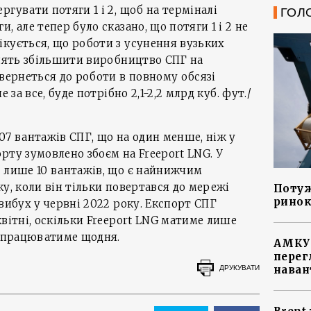
гувати потяги 1 і 2, щоб на терміналі
ГОЛ
, але тепер було сказано, що потяги 1 і 2 не
кується, що роботи з усунення вузьких
олять збільшити виробництво СПГ на
овернеться до роботи в повному обсязі
 за все, буде потрібно 2,1-2,2 млрд куб. фут./
07 вантажів СПГ, що на один менше, ніж у
рту зумовлено збоєм на Freeport LNG. У
в лише 10 вантажів, що є найнижчим
у, коли він тільки повертався до мережі
Потуж
ринок
вибух у червні 2022 року. Експорт СПГ
квітні, оскільки Freeport LNG матиме лише
я працюватиме щодня.
АМКУ 
перег
наван
ДРУКУВАТИ