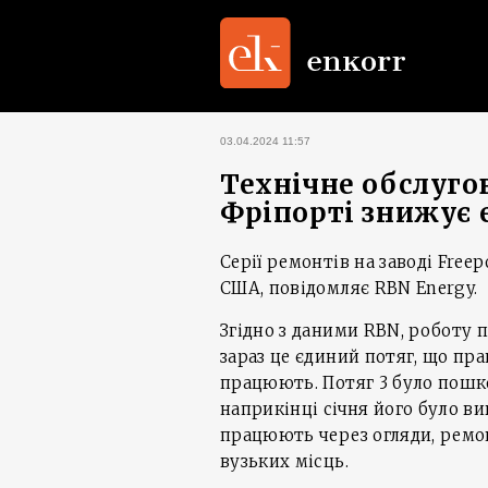
03.04.2024 11:57
Технічне обслугов
Фріпорті знижує
Серії ремонтів на заводі Free
США, повідомляє RBN Energy.
Згідно з даними RBN, роботу п
зараз це єдиний потяг, що прац
працюють. Потяг 3 було пошкод
наприкінці січня його було вив
працюють через огляди, ремо
вузьких місць.