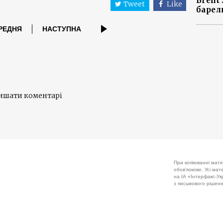
Brent
Tweet
Like
барел
РЕДНЯ
НАСТУПНА
лишати коментарі
При копіюванні мате
обов'язкове. Усі ма
на ІА «Інтерфакс-Укр
з письмового рішенн