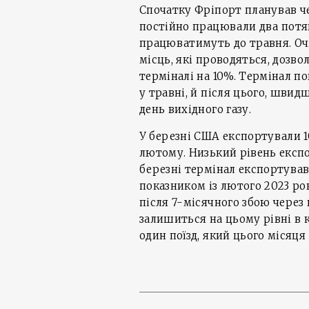
Спочатку Фріпорт планував чер
постійно працювали два потяги
працюватимуть до травня. Очі
місць, які проводяться, дозв
терміналі на 10%. Термінал п
у травні, й після цього, швидше
день вихідного газу.
У березні США експортували 1
лютому. Низький рівень експо
березні термінал експортува
показником із лютого 2023 рок
після 7-місячного збою через 
залишиться на цьому рівні в 
один поїзд, який цього місяц