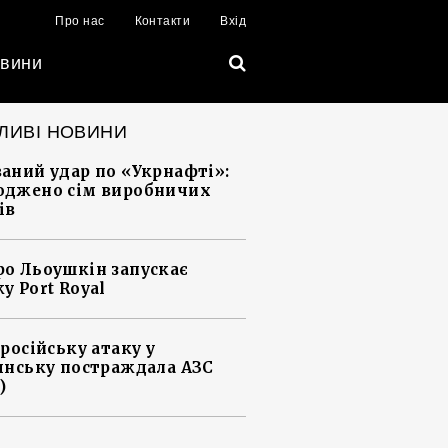
Про нас
Контакти
Вхід
вини
ЛИВІ НОВИНИ
аний удар по «Укрнафті»:
джено сім виробничих
ів
о Льоушкін запускає
у Port Royal
 російську атаку у
янську постраждала АЗС
)