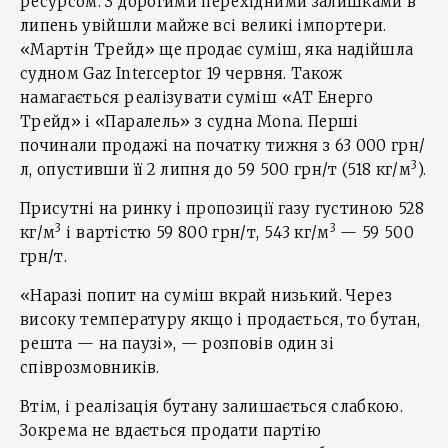
ресурсом. З дорогими перехідними залишками в
липень увійшли майже всі великі імпортери.
«Мартін Трейд» ще продає суміш, яка надійшла
судном Gaz Interceptor 19 червня. Також
намагається реалізувати суміш «АТ Енерго
Трейд» і «Паралель» з судна Mona. Перші
починали продажі на початку тижня з 63 000 грн/
3
л, опустивши її 2 липня до 59 500 грн/т (518 кг/м
).
Присутні на ринку і пропозиції газу густиною 528
3
3
кг/м
і вартістю 59 800 грн/т, 543 кг/м
— 59 500
грн/т.
«Наразі попит на суміш вкрай низький. Через
високу температуру якщо і продається, то бутан,
решта — на паузі», — розповів один зі
співрозмовників.
Втім, і реалізація бутану залишається слабкою.
Зокрема не вдається продати партію