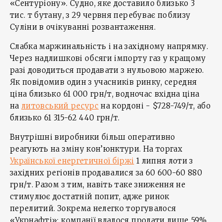
«Сентуріону». Судно, яке доставило близько 3
тис. т бутану, з 29 червня перебуває поблизу
Суліни в очікуванні розвантаження.
Слабка маржинальність і на західному напрямку.
Через надлишкові обсяги імпорту газ у кращому
разі доводиться продавати з нульовою маржею.
Як повідомив один з учасників ринку, середня
ціна близько 61 000 грн/т, водночас вхідна ціна
на
литовський ресурс
на кордоні - $728-749/т, або
близько 61 315-62 440 грн/т.
Внутрішні виробники більш оперативно
реагують на зміну кон’юнктури. На торгах
Української енергетичної біржі
1 липня лоти з
західних регіонів продавалися за 60 600-60 880
грн/т. Разом з тим, навіть таке зниження не
стимулює достатній попит, адже ринок
перелитий. Зокрема нелегко торгувалося
«Укрнафті»: компанії вдалося продати лише 59%