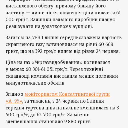
виставленого обсягу, причому більшу його
частину — лише після зниження ціни нижче за 61
000 грн/т. Залишки пального виробник планує
реалізувати на додатковому аукціоні.
Загалом на УЕБ 1 липня середньозважена вартість
скрапленого газу встановилася на рівні 60 668
грн/т, що на 392 грн/т нижче від рівня 24 червня.
Ціна на газ «Укргазвидобування» коливалася
у межах 60 301-61 051 грн/т. Через технічні
складнощі компанія виставила менше половини
минулотижневих обсягів
Згідно з
моніторингом Консалтингової групи
«А-95»
, за тиждень, з 24 червня по 1 липня
середня гуртова ціна на пальне зменшилася на 3
500 грн/т, до 62 700 грн/т. За місяць
здешевшання становило 9 880 грн/т.