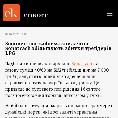
Togg
navi
02.07.2026 14:00
Summertime sadness: зниження
Sonatrach збільшують збитки трейдерів
LPG
Падіння липневих котирувань
Sonatrach
на
газову суміш 40/60 на $132/т (більш ніж на 7 000
грн/т) запустить новий етап здешевшання
скрапленого газу на українському ринку. Це
призведе до суттєвого погіршення і без того
поганої економіки торгівлі автогазом у гурті.
Найбільше ситуація вдарить по імпортерах через
дунайські порти, які досі залиті червневим