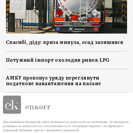
Спасибі, діду: криза минула, осад залишився
Потужний імпорт охолодив ринок LPG
АМКУ пропонує уряду переглянути
податкове навантаження на пальне
При копіюванні матеріалів сайту посилання на enkorr.com.ua обов'язкове. Усі матеріали,
розміщені на enkorr.com.ua з посиланням на ІА «Інтерфакс-Україна», не підлягають
подальшій публікації, крім як з письмового рішення ІА.