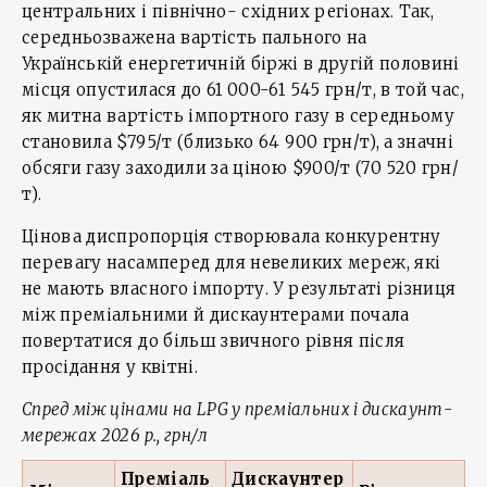
центральних і північно- східних регіонах. Так,
середньозважена вартість пального на
Українській енергетичній біржі в другій половині
місця опустилася до 61 000-61 545 грн/т, в той час,
як митна вартість імпортного газу в середньому
становила $795/т (близько 64 900 грн/т), а значні
обсяги газу заходили за ціною $900/т (70 520 грн/
т).
Цінова диспропорція створювала конкурентну
перевагу насамперед для невеликих мереж, які
не мають власного імпорту. У результаті різниця
між преміальними й дискаунтерами почала
повертатися до більш звичного рівня після
просідання у квітні.
Спред між цінами на LPG у преміальних і дискаунт-
мережах 2026 р., грн/л
Премі
аль
Дискаунт
ер