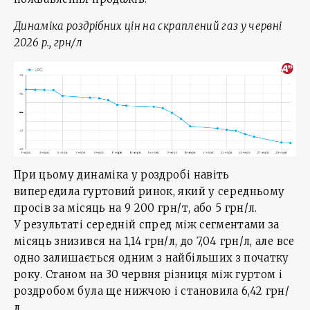
Динаміка роздрібних цін на скраплений газ у червні
2026 р., грн/л
При цьому динаміка у роздробі навіть
випередила гуртовий ринок, який у середньому
просів за місяць на 9 200 грн/т, або 5 грн/л.
У результаті середній спред між сегментами за
місяць знизився на 1,14 грн/л, до 7,04 грн/л, але все
одно залишається одним з найбільших з початку
року. Станом на 30 червня різниця між гуртом і
роздробом була ще нижчою і становила 6,42 грн/
л.