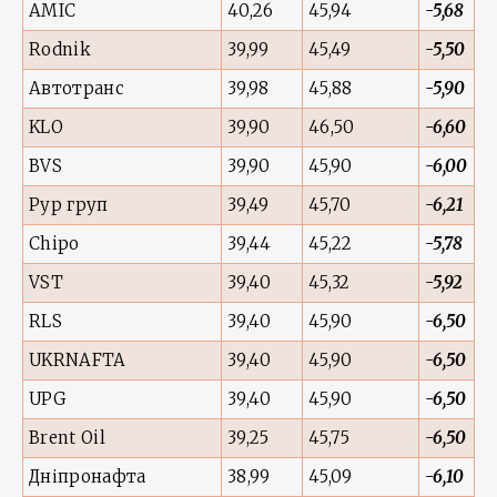
AMIC
40,26
45,94
-5,68
Rodnik
39,99
45,49
-5,50
Автотранс
39,98
45,88
-5,90
KLO
39,90
46,50
-6,60
BVS
39,90
45,90
-6,00
Рур груп
39,49
45,70
-6,21
Chipo
39,44
45,22
-5,78
VST
39,40
45,32
-5,92
RLS
39,40
45,90
-6,50
UKRNAFTA
39,40
45,90
-6,50
UPG
39,40
45,90
-6,50
Brent Oil
39,25
45,75
-6,50
Дніпронафта
38,99
45,09
-6,10