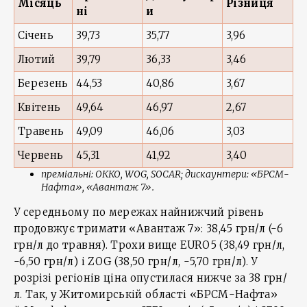
Місяць
Різниця
ні
и
Січень
39,73
35,77
3,96
Лютий
39,79
36,33
3,46
Березень
44,53
40,86
3,67
Квітень
49,64
46,97
2,67
Травень
49,09
46,06
3,03
Червень
45,31
41,92
3,40
преміальні: ОККО, WOG, SOCAR; дискаунтери: «БРСМ-
Нафта», «Авантаж 7».
У середньому по мережах найнижчий рівень
продовжує тримати «Авантаж 7»: 38,45 грн/л (-6
грн/л до травня). Трохи вище EURO5 (38,49 грн/л,
-6,50 грн/л) і ZOG (38,50 грн/л, -5,70 грн/л). У
розрізі регіонів ціна опустилася нижче за 38 грн/
л. Так, у Житомирській області «БРСМ-Нафта»