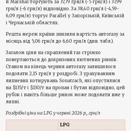
й Marshal торгують за 37,79 грн/л (-5 грн/л) і 37,99
грн/л (-6 грн/л) відповідно. За 38,40 грн/л (-4,59-
6,09 грн/л) торгує Parallel у Запорізькій, Київській
і Черкаській областях.
Решта мереж країни знизили вартість автогазу за
місяць від 5,06 грн/л до 6,60 грн/л (див. табл.).
Загалом ціни на скраплений газ стрімко
повертаються до докризових лютневих рівнів.
Станом на кінець червня автогазу залишилося
подолати 2,15 грн/л у роздробі. З урахуванням
липневих котирувань Sonatrach, які опустилися
на $135/т і $130/т на пропан і бутан відповідно, цей
рубіж і навіть більше ринок може подолати вже у
липні.
Роздрібні ціни на
LPG
у червні 2026 р., грн/л
LPG