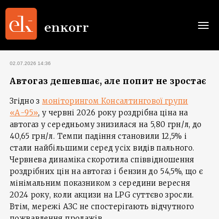
Togg
navi
02.07.2026 14:36
Автогаз дешевшає, але попит не зростає
Згідно з
моніторингом Консалтингової групи
«А-95»
, у червні 2026 року роздрібна ціна на
автогаз у середньому знизилася на 5,80 грн/л, до
40,65 грн/л. Темпи падіння становили 12,5% і
стали найбільшими серед усіх видів пального.
Червнева динаміка скоротила співвідношення
роздрібних цін на автогаз і бензин до 54,5%, що є
мінімальним показником з середини вересня
2024 року, коли акцизи на LPG суттєво зросли.
Втім, мережі АЗС не спостерігають відчутного
пожвавлення продажів.