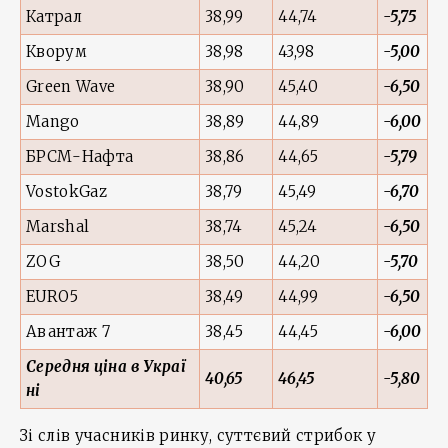
Катрал
38,99
44,74
-5,75
Кворум
38,98
43,98
-5,00
Green Wave
38,90
45,40
-6,50
Mango
38,89
44,89
-6,00
БРСМ-Нафта
38,86
44,65
-5,79
VostokGaz
38,79
45,49
-6,70
Marshal
38,74
45,24
-6,50
ZOG
38,50
44,20
-5,70
EURO5
38,49
44,99
-6,50
Авантаж 7
38,45
44,45
-6,00
Середня ціна в Украї
40,65
46,45
-5,80
ні
Зі слів учасників ринку, суттєвий стрибок у