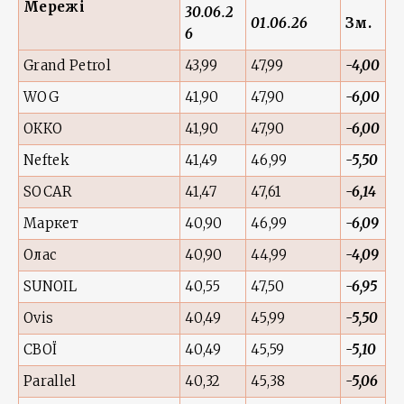
Мережі
30.06.2
01.06.26
Зм.
6
Grand Petrol
43,99
47,99
-4,00
WOG
41,90
47,90
-6,00
ОККО
41,90
47,90
-6,00
Neftek
41,49
46,99
-5,50
SOCAR
41,47
47,61
-6,14
Маркет
40,90
46,99
-6,09
Олас
40,90
44,99
-4,09
SUNOIL
40,55
47,50
-6,95
Ovis
40,49
45,99
-5,50
СВОЇ
40,49
45,59
-5,10
Parallel
40,32
45,38
-5,06