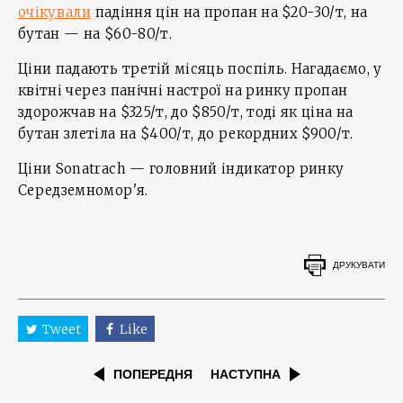
очікували
падіння цін на пропан на $20-30/т, на
бутан — на $60-80/т.
Ціни падають третій місяць поспіль. Нагадаємо, у
квітні через панічні настрої на ринку пропан
здорожчав на $325/т, до $850/т, тоді як ціна на
бутан злетіла на $400/т, до рекордних $900/т.
Ціни Sonatrach — головний індикатор ринку
Середземномор'я.
ДРУКУВАТИ
Tweet
Like
ПОПЕРЕДНЯ
НАСТУПНА