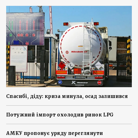
Спасибі, діду: криза минула, осад залишився
Потужний імпорт охолодив ринок LPG
АМКУ пропонує уряду переглянути