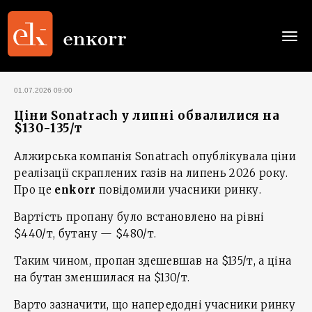
Togg
navi
01.07.2026 09:00
Ціни Sonatrach у липні обвалилися на
$130-135/т
Алжирська компанія Sonatrach опублікувала ціни
реалізації скраплених газів на липень 2026 року.
Про це
enkorr
повідомили учасники ринку.
Вартість пропану було встановлено на рівні
$440/т, бутану — $480/т.
Таким чином, пропан здешевшав на $135/т, а ціна
на бутан зменшилася на $130/т.
Варто зазначити, що напередодні учасники ринку