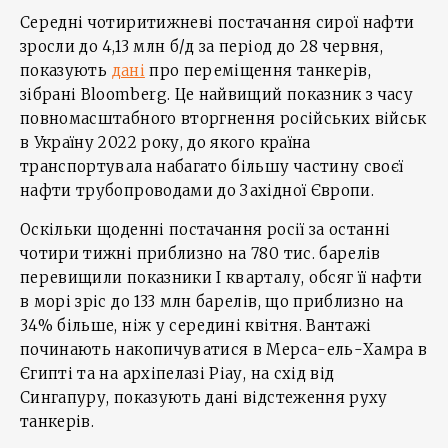
Середні чотиритижневі постачання сирої нафти
зросли до 4,13 млн б/д за період до 28 червня,
показують
дані
про переміщення танкерів,
зібрані Bloomberg. Це найвищий показник з часу
повномасштабного вторгнення російських військ
в Україну 2022 року, до якого країна
транспортувала набагато більшу частину своєї
нафти трубопроводами до Західної Європи.
Оскільки щоденні постачання росії за останні
чотири тижні приблизно на 780 тис. барелів
перевищили показники І кварталу, обсяг її нафти
в морі зріс до 133 млн барелів, що приблизно на
34% більше, ніж у середині квітня. Вантажі
починають накопичуватися в Мерса-ель-Хамра в
Єгипті та на архіпелазі Ріау, на схід від
Сингапуру, показують дані відстеження руху
танкерів.