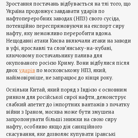
Зростання постачань відбувається на тлі того, що
Україна продовжує завдавати ударів по
нафтопереробних заводах (НПЗ) свого сусіда,
потенційно переспрямовуючи на експорт сиру
нафту, яку неможливо переробити вдома.
Нещодавні атаки Києва включали атаки на заводи
в уфі, ярославлі та слов'янську-на-кубані,
ключовому постачальнику палива для
окупованого росією Криму. Вони відбулися після
двох
ударів
по московському НПЗ, який,
найімовірніше, не запрацює до кінця року.
Оскільки Китай, який поряд з Індією є основним
ринком для російської сирої нафти, демонструє
слабкий апетит до імпортних вантажів з початку
війни з Іраном, москва може бути змушена
запропонувати більші знижки на свою сиру
нафту, особливо якщо дія санкційного
скасування, яке дозволяє купувати іранські