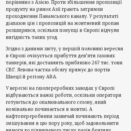
порівняно з Азією. Проти збільшення пропозиції
продукту на ринок Азії грають затримки
проходження Панамського каналу. У результаті
діапазон цін і пропозицій на жовтневий пропан
розширився, оскільки покупці в Європі відчули
вигідність таких угод.
Згідно з даними звіту, у першій половині вересня
в Європі очікується прибуття дев’яти газових
танкерів, які доставлять приблизно 267 тис. тонн
СВГ. Левова частка обсягу прямує до портів
Швеції й регіону ARA.
У вересні на газопереробних заводах у Європі
відбуваються важкі роботи, оскільки оператори
готуються до опалювального сезону, який
номінально починається в жовтні. А
нафтопереробники зазвичай починають період
змішування в цю пору року, щоб задовольнити
вимоги до підвищеного тиску парів бензину