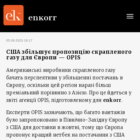
Togg
navi
05.09.2023 16:17
США збільшує пропозицію скрапленого
газу для Європи — OPIS
Американські виробники скрапленого газу
бачать перспективи у збільшенні постачань в
Європу, оскільки цей регіон наразі більш
преміальний порівняно з Азією. Про це йдеться у
звіті агенції OPIS, підготовленому для
e
nkorr
.
Експерти OPIS зазначають, що багато вантажів
було запропоновано в Північно-Західну Європу
з США для доставки в жовтні, тому що Європа
пропонує кращий нетбек на постачання з США