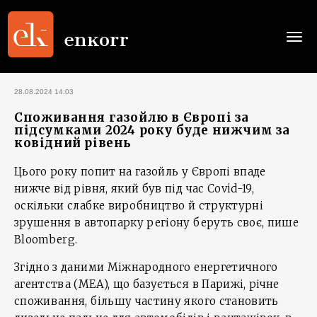
Togg
navi
28.08.2024 14:03
Споживання газойлю в Європі за
підсумками 2024 року буде нижчим за
ковідний рівень
Цього року попит на газойль у Європі впаде
нижче від рівня, який був під час Covid-19,
оскільки слабке виробництво й структурні
зрушення в автопарку регіону беруть своє, пише
Bloomberg.
Згідно з даними Міжнародного енергетичного
агентства (МЕА), що базується в Парижі, річне
споживання, більшу частину якого становить