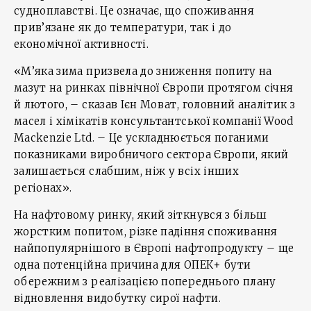
судноплавстві. Це означає, що споживання
прив’язане як до температури, так і до
економічної активності.
«М’яка зима призвела до зниження попиту на
мазут на ринках північної Європи протягом січня
й лютого, – сказав Ієн Моват, головний аналітик з
масел і хімікатів консультантської компанії Wood
Mackenzie Ltd. – Це ускладнюється поганими
показниками виробничого сектора Європи, який
залишається слабшим, ніж у всіх інших
регіонах».
На нафтовому ринку, який зіткнувся з більш
жорстким попитом, різке падіння споживання
найпопулярнішого в Європі нафтопродукту – ще
одна потенційна причина для ОПЕК+ бути
обережним з реалізацією попереднього плану
відновлення видобутку сирої нафти.