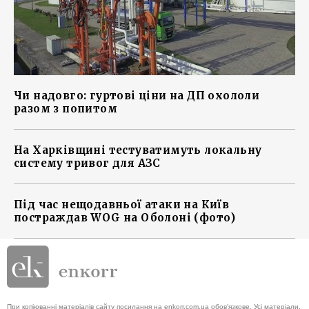
Чи надовго: гуртові ціни на ДП охололи
разом з попитом
На Харківщині тестуватимуть локальну
систему тривог для АЗС
Під час нещодавньої атаки на Київ
постраждав WOG на Оболоні (фото)
При копіюванні матеріалів сайту посилання на enkorr.com.ua обов'язкове. Усі матеріали,