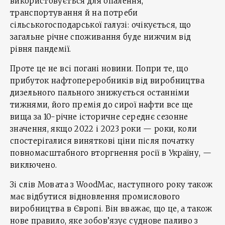
використовується для опалення,
транспортування й на потреби
сільськогосподарської галузі: очікується, що
загальне річне споживання буде нижчим від
рівня пандемії.
Проте це не всі погані новини. Попри те, що
прибуток нафтопереробників від виробництва
дизельного пального знижується останніми
тижнями, його премія до сирої нафти все ще
вища за 10-річне історичне середнє сезонне
значення, якщо 2022 і 2023 роки — роки, коли
спостерігалися виняткові ціни після початку
повномасштабного вторгнення росії в Україну, —
виключено.
Зі слів Мовата з WoodMac, наступного року також
має відбутися відновлення промислового
виробництва в Європі. Він вважає, що це, а також
нове правило, яке зобов’язує суднове паливо з