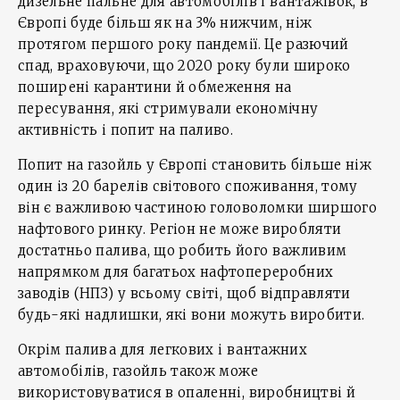
дизельне пальне для автомобілів і вантажівок, в
Європі буде більш як на 3% нижчим, ніж
протягом першого року пандемії. Це разючий
спад, враховуючи, що 2020 року були широко
поширені карантини й обмеження на
пересування, які стримували економічну
активність і попит на паливо.
Попит на газойль у Європі становить більше ніж
один із 20 барелів світового споживання, тому
він є важливою частиною головоломки ширшого
нафтового ринку. Регіон не може виробляти
достатньо палива, що робить його важливим
напрямком для багатьох нафтопереробних
заводів (НПЗ) у всьому світі, щоб відправляти
будь-які надлишки, які вони можуть виробити.
Окрім палива для легкових і вантажних
автомобілів, газойль також може
використовуватися в опаленні, виробництві й