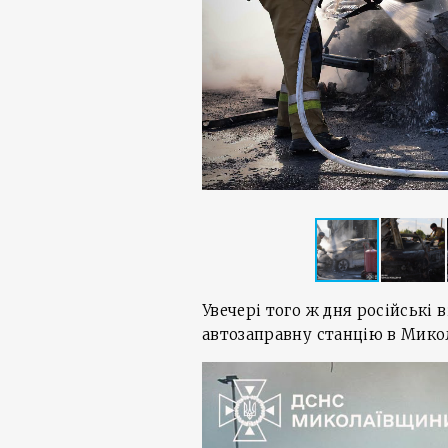
Увечері того ж дня російські 
автозаправну станцію в Микол