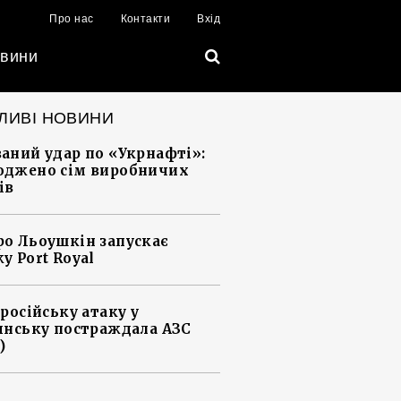
Про нас
Контакти
Вхід
вини
ЛИВІ НОВИНИ
аний удар по «Укрнафті»:
джено сім виробничих
ів
о Льоушкін запускає
у Port Royal
 російську атаку у
янську постраждала АЗС
)