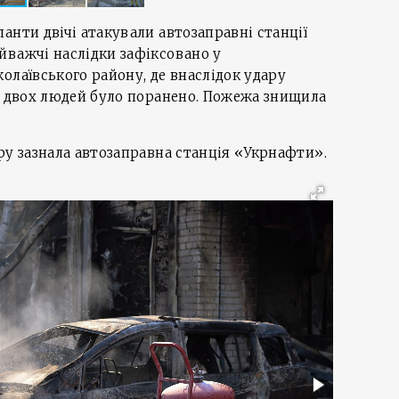
анти двічі атакували автозаправні станції
йважчі наслідки зафіксовано у
олаївського району, де внаслідок удару
е двох людей було поранено. Пожежа знищила
ру зазнала автозаправна станція «Укрнафти».