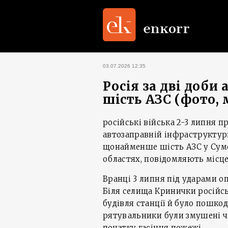
03.07.2026 12:35
Росія за дві доб
шість АЗС (фото, 
російські війська 2-3 липня 
автозаправній інфраструктурі
щонайменше шість АЗС у Сумс
областях, повідомляють місце
Вранці 3 липня під ударами о
Біля селища Кринички російсь
будівля станції й було пошко
рятувальники були змушені ч
початку гасіння пожежі.