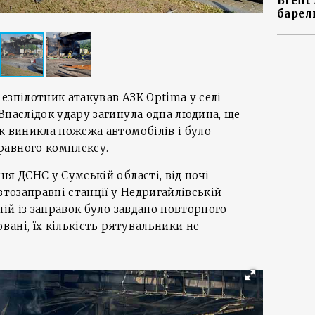
Brent
барел
езпілотник атакував АЗК Optima у селі
Внаслідок удару загинула одна людина, ще
ж виникла пожежа автомобілів і було
авного комплексу.
ня ДСНС у Сумській області, від ночі
втозаправні станції у Недригайлівській
ній із заправок було завдано повторного
овані, їх кількість рятувальники не