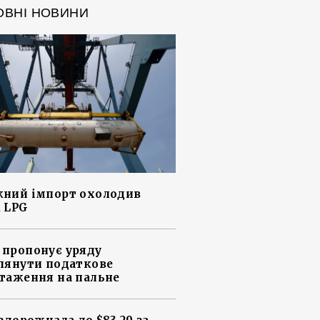
ОВНІ НОВИНИ
ний імпорт охолодив
 LPG
пропонує уряду
лянути податкове
таження на пальне