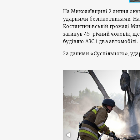
На Миколаївщині 2 липня окуп
ударними безпілотниками. На
Костянтинівській громаді Мик
загинув 45-річний чоловік, щ
будівлю АЗС і два автомобілі.
За даними «Суспільного», уда