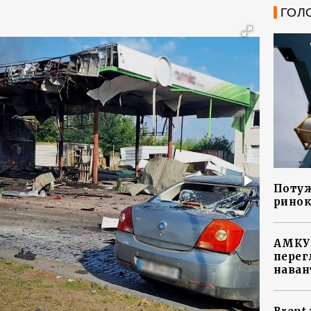
ГОЛ
Потуж
ринок
АМКУ 
перег
наван