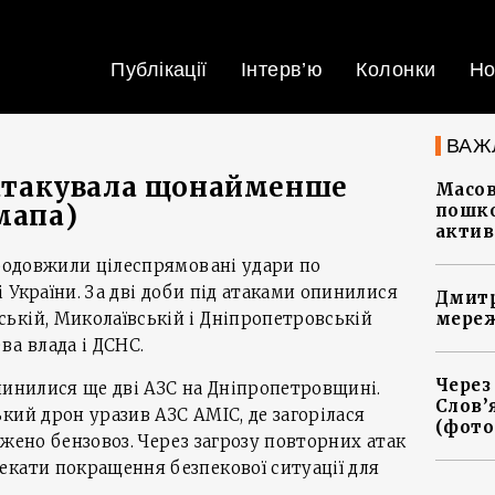
Публікації
Інтерв’ю
Колонки
Но
ВАЖ
и атакувала щонайменше
Масов
мапа)
пошко
актив
продовжили цілеспрямовані удари по
 України. За дві доби під атаками опинилися
Дмитр
ькій, Миколаївській і Дніпропетровській
мереж
ва влада і ДСНС.
Через
пинилися ще дві АЗС на Дніпропетровщині.
Слов’
кий дрон уразив АЗС AMIC, де загорілася
(фото
джено бензовоз. Через загрозу повторних атак
екати покращення безпекової ситуації для