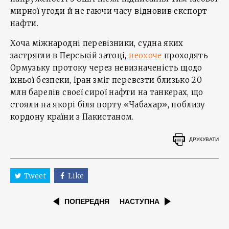
мирної угоди й не гаючи часу відновив експорт
нафти.
Хоча міжнародні перевізники, судна яких
застрягли в Перській затоці,
неохоче
проходять
Ормузьку протоку через невизначеність щодо
їхньої безпеки, Іран зміг перевезти близько 20
млн барелів своєї сирої нафти на танкерах, що
стояли на якорі біля порту «Чабахар», поблизу
кордону країни з Пакистаном.
ДРУКУВАТИ
Tweet
Like
ПОПЕРЕДНЯ
НАСТУПНА