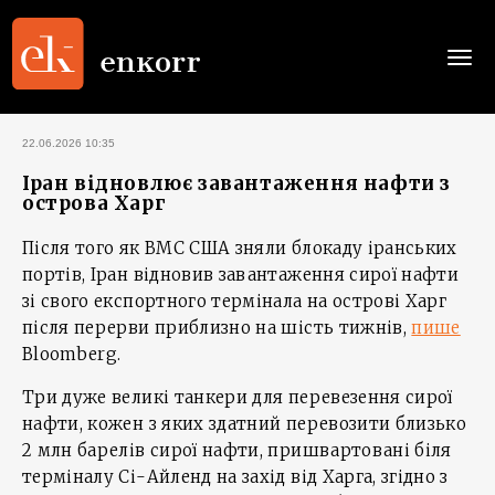
Togg
navi
22.06.2026 10:35
Іран відновлює завантаження нафти з
острова Харг
Після того як ВМС США зняли блокаду іранських
портів, Іран відновив завантаження сирої нафти
зі свого експортного термінала на острові Харг
після перерви приблизно на шість тижнів,
пише
Bloomberg.
Три дуже великі танкери для перевезення сирої
нафти, кожен з яких здатний перевозити близько
2 млн барелів сирої нафти, пришвартовані біля
терміналу Сі-Айленд на захід від Харга, згідно з