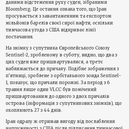
даними відстеження руху суден, зібраними
Bloomberg. Це остання ознака того, що Іран
просувається з завантаженням та експортом
мільйонів барелів своєї сирої нафти, оскільки
тимчасова угода з США відкриває лінії
постачання.
На знімку з супутника Європейського Союзу
Sentinel-2, зробленому в суботу, видно, що два з
цих суден вже пришвартувалися, а третє
наближається до причалу. Подібне зображення з
п'ятниці, зроблене з орбітального зонда Sentinel-
1, показує, що причали порожні. За період з 6
травня лише один VLCC був помічений
пришвартованим до одного з двох причалів
острова (інформація з супутникових знімків), що
охоплюють 27 з 44 днів.
Іран одразу ж отримав вигоду від послаблення
напруженості з США після підписання тимчасової