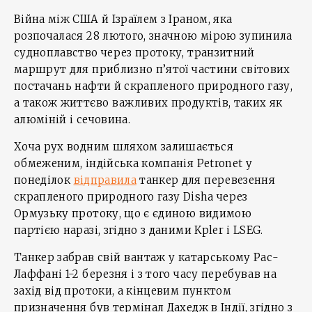
Війна між США й Ізраїлем з Іраном, яка
розпочалася 28 лютого, значною мірою зупинила
судноплавство через протоку, транзитний
маршрут для приблизно п’ятої частини світових
постачань нафти й скрапленого природного газу,
а також життєво важливих продуктів, таких як
алюміній і сечовина.
Хоча рух водним шляхом залишається
обмеженим, індійська компанія Petronet у
понеділок
відправила
танкер для перевезення
скрапленого природного газу Disha через
Ормузьку протоку, що є єдиною видимою
партією наразі, згідно з даними Kpler і LSEG.
Танкер забрав свій вантаж у катарському Рас-
Лаффані 1-2 березня і з того часу перебував на
захід від протоки, а кінцевим пунктом
призначення був термінал Дахедж в Індії, згідно з