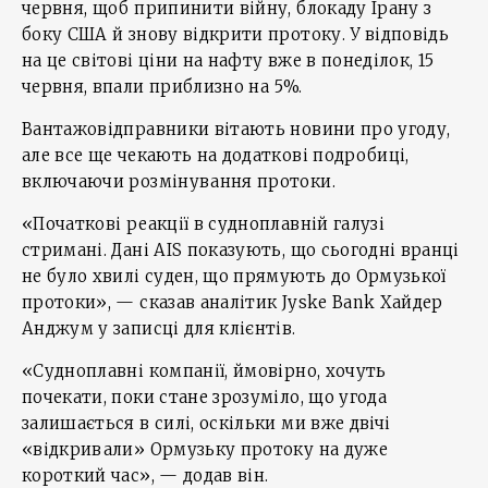
червня, щоб припинити війну, блокаду Ірану з
боку США й знову відкрити протоку. У відповідь
на це світові ціни на нафту вже в понеділок, 15
червня, впали приблизно на 5%.
Вантажовідправники вітають новини про угоду,
але все ще чекають на додаткові подробиці,
включаючи розмінування протоки.
«Початкові реакції в судноплавній галузі
стримані. Дані AIS показують, що сьогодні вранці
не було хвилі суден, що прямують до Ормузької
протоки», — сказав аналітик Jyske Bank Хайдер
Анджум у записці для клієнтів.
«Судноплавні компанії, ймовірно, хочуть
почекати, поки стане зрозуміло, що угода
залишається в силі, оскільки ми вже двічі
«відкривали» Ормузьку протоку на дуже
короткий час», — додав він.