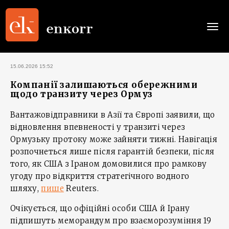
Togg
navi
15.06.2026 15:52
Компанії залишаються обережними
щодо транзиту через Ормуз
Вантажовідправники в Азії та Європі заявили, що
відновлення впевненості у транзиті через
Ормузьку протоку може зайняти тижні. Навігація
розпочнеться лише після гарантій безпеки, після
того, як США з Іраном домовилися про рамкову
угоду про відкриття стратегічного водного
шляху,
пише
Reuters.
Очікується, що офіційні особи США й Ірану
підпишуть меморандум про взаєморозуміння 19