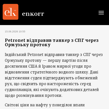
Togg
navi
15.06.2026 10:55
Petronet відправив танкер з СПГ через
Ормузьку протоку
Індійський Petronet відправив танкер з СПГ через
Ормузьку протоку — першу партію після
досягнення США й Іраном мирної угоди про
відновлення стратегічного водного шляху. Дані
відстеження суден підтверджують обмежений
рух, що свідчить про настороженість серед
судноплавців, які очікують додаткових деталей
щодо розмінування протоки.
Світові ціни на нафту у понеділок впали