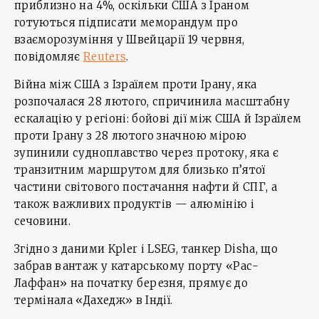
приблизно на 4%, оскільки США з Іраном
готуються підписати меморандум про
взаєморозуміння у Швейцарії 19 червня,
повідомляє
Reuters
.
Війна між США з Ізраїлем проти Ірану, яка
розпочалася 28 лютого, спричинила масштабну
ескалацію у регіоні: бойові дії між США й Ізраїлем
проти Ірану з 28 лютого значною мірою
зупинили судноплавство через протоку, яка є
транзитним маршрутом для близько п’ятої
частини світового постачання нафти й СПГ, а
також важливих продуктів — алюмінію і
сечовини.
Згідно з даними Kpler і LSEG, танкер Disha, що
забрав вантаж у катарському порту «Рас-
Лаффан» на початку березня, прямує до
термінала «Дахедж» в Індії.