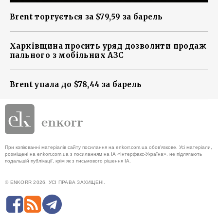
Brent торгується за $79,59 за барель
Харківщина просить уряд дозволити продаж
пального з мобільних АЗС
Brent упала до $78,44 за барель
При копіюванні матеріалів сайту посилання на enkorr.com.ua обов'язкове. Усі матеріали,
розміщені на enkorr.com.ua з посиланням на ІА «Інтерфакс-Україна», не підлягають
подальшій публікації, крім як з письмового рішення ІА.
© ENKORR 2026. УСІ ПРАВА ЗАХИЩЕНІ.