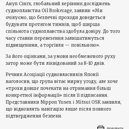
Ануп Сінгх, глобальний керівник досліджень
судноплавства Oil Brokerage, заявив: «Ми
очікуємо, що безпечні проходи доведеться
будувати протягом тижнів, щоб ширша
спільнота судноплавства здобула довіру. До того
часу ставки перевезення залишатимуться
підвищеними, а торгівля — повільною».
За його оцінками, за умови необмеженого руху
затор може бути ліквідований за 8-10 днів.
Речник Асоціації судновласників Японії
наголосив, що група вітає мирну угоду, але хоче
«трохи довше почекати на отримання більш
конкретної інформації» після її підписання.
Представники Nippon Yusen і Mitsui OSK заявили,
що відновлять навігацію лише після повного
підтвердження безпеки.
ДРУКУВАТИ