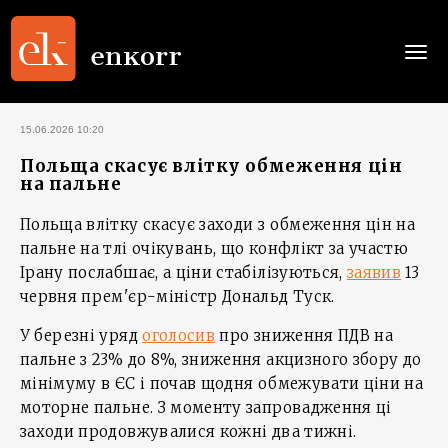
Togg
navi
15.06.2026 10:20
Польща скасує влітку обмеження цін
на пальне
Польща влітку скасує заходи з обмеження цін на
пальне на тлі очікувань, що конфлікт за участю
Ірану послабшає, а ціни стабілізуються,
заявив
13
червня прем'єр-міністр Дональд Туск.
У березні уряд
оголосив
про зниження ПДВ на
пальне з 23% до 8%, зниження акцизного збору до
мінімуму в ЄС і почав щодня обмежувати ціни на
моторне пальне. З моменту запровадження ці
заходи продовжувалися кожні два тижні.