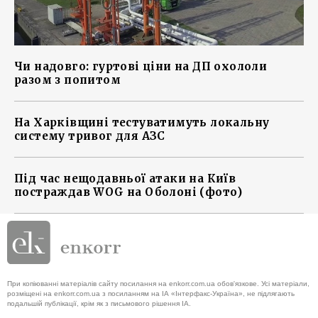
Чи надовго: гуртові ціни на ДП охололи
разом з попитом
На Харківщині тестуватимуть локальну
систему тривог для АЗС
Під час нещодавньої атаки на Київ
постраждав WOG на Оболоні (фото)
При копіюванні матеріалів сайту посилання на enkorr.com.ua обов'язкове. Усі матеріали,
розміщені на enkorr.com.ua з посиланням на ІА «Інтерфакс-Україна», не підлягають
подальшій публікації, крім як з письмового рішення ІА.