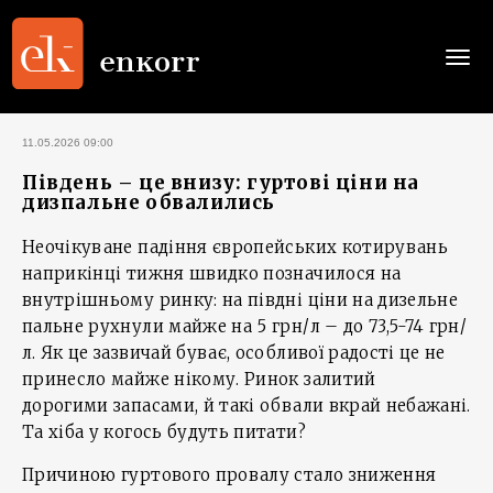
Togg
navi
11.05.2026 09:00
Південь – це внизу: гуртові ціни на
дизпальне обвалились
Неочікуване падіння європейських котирувань
наприкінці тижня швидко позначилося на
внутрішньому ринку: на півдні ціни на дизельне
пальне рухнули майже на 5 грн/л – до 73,5-74 грн/
л. Як це зазвичай буває, особливої радості це не
принесло майже нікому. Ринок залитий
дорогими запасами, й такі обвали вкрай небажані.
Та хіба у когось будуть питати?
Причиною гуртового провалу стало зниження