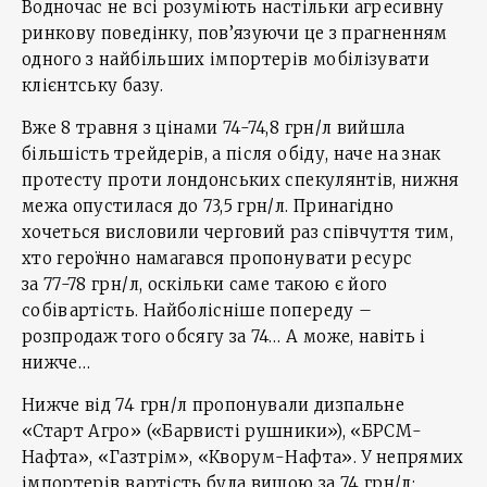
Водночас не всі розуміють настільки агресивну
ринкову поведінку, пов’язуючи це з прагненням
одного з найбільших імпортерів мобілізувати
клієнтську базу.
Вже 8 травня з цінами 74-74,8 грн/л вийшла
більшість трейдерів, а після обіду, наче на знак
протесту проти лондонських спекулянтів, нижня
межа опустилася до 73,5 грн/л. Принагідно
хочеться висловили черговий раз співчуття тим,
хто героїчно намагався пропонувати ресурс
за 77-78 грн/л, оскільки саме такою є його
собівартість. Найболісніше попереду –
розпродаж того обсягу за 74… А може, навіть і
нижче…
Нижче від 74 грн/л пропонували дизпальне
«Старт Агро» («Барвисті рушники»), «БРСМ-
Нафта», «Газтрім», «Кворум-Нафта». У непрямих
імпортерів вартість була вищою за 74 грн/л: