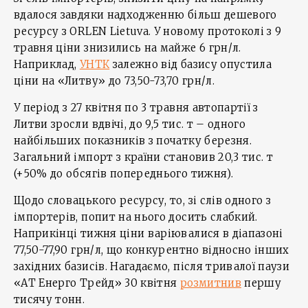
вдалося завдяки надходженню більш дешевого
ресурсу з ORLEN Lietuva. У новому протоколі з 9
травня ціни знизились на майже 6 грн/л.
Наприклад,
УНТК
залежно від базису опустила
ціни на «Литву» до 73,50-73,70 грн/л.
У період з 27 квітня по 3 травня автопартії з
Литви зросли вдвічі, до 9,5 тис. т – одного
найбільших показників з початку березня.
Загальний імпорт з країни становив 20,3 тис. т
(+50% до обсягів попереднього тижня).
Щодо словацького ресурсу, то, зі слів одного з
імпортерів, попит на нього досить слабкий.
Наприкінці тижня ціни варіювалися в діапазоні
77,50-77,90 грн/л, що конкурентно відносно інших
західних базисів. Нагадаємо, після тривалої паузи
«АТ Енерго Трейд» 30 квітня
розмитнив
першу
тисячу тонн.