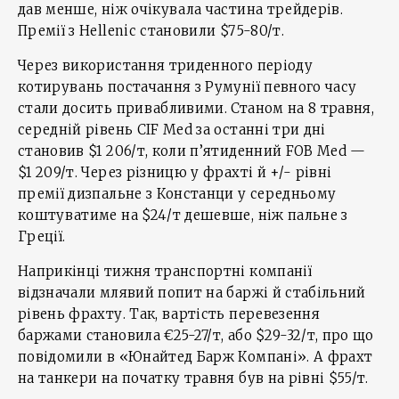
дав менше, ніж очікувала частина трейдерів.
Премії з Hellenic становили $75-80/т.
Через використання триденного періоду
котирувань постачання з Румунії певного часу
стали досить привабливими. Станом на 8 травня,
середній рівень CIF Med за останні три дні
становив $1 206/т, коли п’ятиденний FOB Med —
$1 209/т. Через різницю у фрахті й +/- рівні
премії дизпальне з Констанци у середньому
коштуватиме на $24/т дешевше, ніж пальне з
Греції.
Наприкінці тижня транспортні компанії
відзначали млявий попит на баржі й стабільний
рівень фрахту. Так, вартість перевезення
баржами становила €25-27/т, або $29-32/т, про що
повідомили в «Юнайтед Барж Компані». А фрахт
на танкери на початку травня був на рівні $55/т.