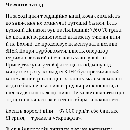
Чемний захід
На заході ціни традиційно вищі, хоча схильність
до зниження не оминула і тутешні базиси. Геть
вузький діапазон був на Львівщині: 77,60-78 грн/л.
До вказаної верхньої межі діапазону тяжіли ціни
й на Волині, де продовжує цементувати позиції
ЗПЕК. Попри турбоволатильність, оператор
втримав високий обсяг постачань у квітні.
Привертає увагу той факт, що на відміну від
минулого року, коли для ЗПЕК був притаманний
мінімальний рівень цін, останнім часом компанії
дедалі більше властиві середньоринкові ціни, а
подекуди навіть дещо вищі. Це може свідчити про
те, що споживачі вже готові обирати надійність.
Досить дорослі ціни – 97 000 грн/т, або близько
81 грн/л, – тримала «Укрнафта».
Зі слів імпортерів, знизити ціну на напрямку