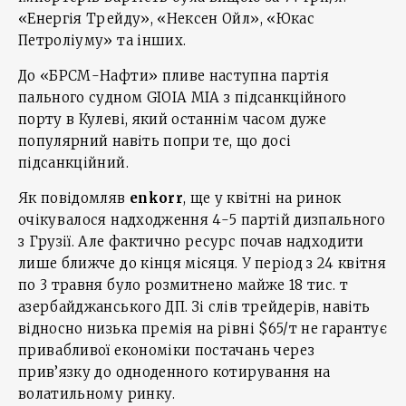
«Енергія Трейду», «Нексен Ойл», «Юкас
Петроліуму» та інших.
До «БРСМ-Нафти» пливе наступна партія
пального судном GIOIA MIA з підсанкційного
порту в Кулеві, який останнім часом дуже
популярний навіть попри те, що досі
підсанкційний.
Як повідомляв
enkorr
, ще у квітні на ринок
очікувалося надходження 4-5 партій дизпального
з Грузії. Але фактично ресурс почав надходити
лише ближче до кінця місяця. У період з 24 квітня
по 3 травня було розмитнено майже 18 тис. т
азербайджанського ДП. Зі слів трейдерів, навіть
відносно низька премія на рівні $65/т не гарантує
привабливої економіки постачань через
прив’язку до одноденного котирування на
волатильному ринку.