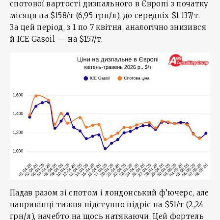
спотової вартості дизпального в Європі з початку
місяця на $158/т (6,95 грн/л), до середніх $1 137/т.
За цей період, з 1 по 7 квітня, аналогічно знизився
й ICE Gasoil — на $157/т.
Падав разом зі спотом і лондонський ф’ючерс, але
наприкінці тижня підступно підріс на $51/т (2,24
грн/л), начебто на щось натякаючи. Цей фортель