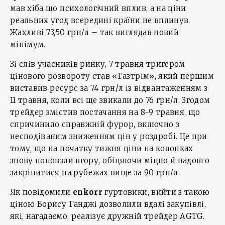
мав хіба що психологічний вплив, а на ціни
реальних угод всередині країни не вплинув.
Жахливі 73,50 грн/л – так виглядав новий
мінімум.
Зі слів учасників ринку, 7 травня тригером
цінового розвороту став «Газтрім», який першим
виставив ресурс за 74 грн/л із відвантаженням з
11 травня, коли всі ще звикали до 76 грн/л. Згодом
трейдер змістив постачання на 8-9 травня, що
спричинило справжній фурор, включно з
несподіваним зниженням цін у роздробі. Це при
тому, що на початку тижня ціни на колонках
знову поповзли вгору, обіцяючи міцно й надовго
закріпитися на рубежах вище за 90 грн/л.
Як повідомили
enkorr
гуртовики, вийти з такою
ціною Борису Ганджі дозволили вдалі закупівлі,
які, нагадаємо, реалізує дружній трейдер AGTG.