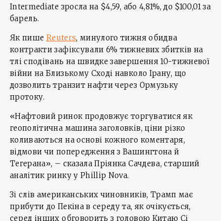
Intermediate зросла на $4,59, або 4,81%, до $100,01 за
барель.
Як пише
Reuters
, минулого тижня обидва
контракти зафіксували 6% тижневих збитків на
тлі сподівань на швидке завершення 10-тижневої
війни на Близькому Сході навколо Ірану, що
дозволить транзит нафти через Ормузьку
протоку.
«Нафтовий ринок продовжує торгуватися як
геополітична машина заголовків, ціни різко
коливаються на основі кожного коментаря,
відмови чи попередження з Вашингтона й
Тегерана», – сказала Пріянка Сачдева, старший
аналітик ринку у Phillip Nova.
Зі слів американських чиновників, Трамп має
прибути до Пекіна в середу та, як очікується,
серед інших обговорить з головою Китаю Сі