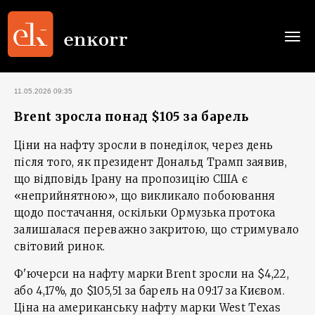
Togg
navi
11.05.2026 09:35
Brent зросла понад $105 за барель
Ціни на нафту зросли в понеділок, через день
після того, як президент Дональд Трамп заявив,
що відповідь Ірану на пропозицію США є
«неприйнятною», що викликало побоювання
щодо постачання, оскільки Ормузька протока
залишалася переважно закритою, що стримувало
світовий ринок.
Ф'ючерси на нафту марки Brent зросли на $4,22,
або 4,17%, до $105,51 за барель на 09:17 за Києвом.
Ціна на американську нафту марки West Texas