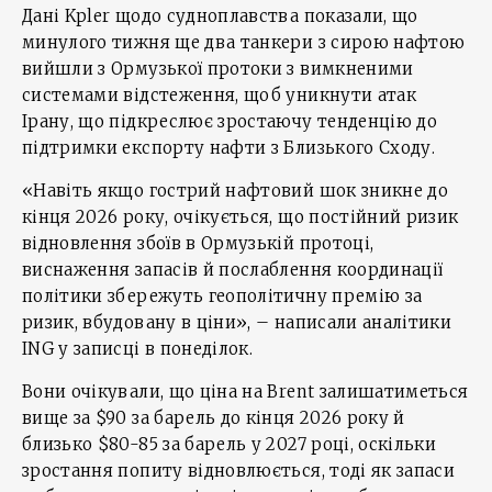
Дані Kpler щодо судноплавства показали, що
минулого тижня ще два танкери з сирою нафтою
вийшли з Ормузької протоки з вимкненими
системами відстеження, щоб уникнути атак
Ірану, що підкреслює зростаючу тенденцію до
підтримки експорту нафти з Близького Сходу.
«Навіть якщо гострий нафтовий шок зникне до
кінця 2026 року, очікується, що постійний ризик
відновлення збоїв в Ормузькій протоці,
виснаження запасів й послаблення координації
політики збережуть геополітичну премію за
ризик, вбудовану в ціни», – написали аналітики
ING у записці в понеділок.
Вони очікували, що ціна на Brent залишатиметься
вище за $90 за барель до кінця 2026 року й
близько $80-85 за барель у 2027 році, оскільки
зростання попиту відновлюється, тоді як запаси