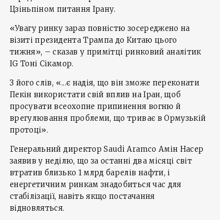
Цзіньпіном питання Ірану.
«Увагу ринку зараз повністю зосереджено на
візиті президента Трампа до Китаю цього
тижня», – сказав у примітці ринковий аналітик
IG Тоні Сікамор.
З його слів, «...є надія, що він зможе переконати
Пекін використати свій вплив на Іран, щоб
просувати всеохопне припинення вогню й
врегулювання проблеми, що триває в Ормузькій
протоці».
Генеральний директор Saudi Aramco Амін Насер
заявив у неділю, що за останні два місяці світ
втратив близько 1 млрд барелів нафти, і
енергетичним ринкам знадобиться час для
стабілізації, навіть якщо постачання
відновляться.