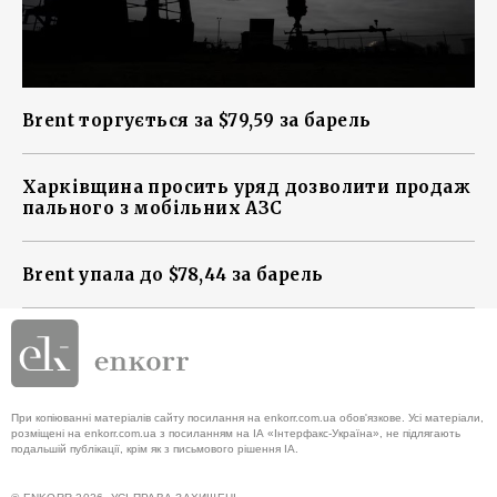
Brent торгується за $79,59 за барель
Харківщина просить уряд дозволити продаж
пального з мобільних АЗС
Brent упала до $78,44 за барель
При копіюванні матеріалів сайту посилання на enkorr.com.ua обов'язкове. Усі матеріали,
розміщені на enkorr.com.ua з посиланням на ІА «Інтерфакс-Україна», не підлягають
подальшій публікації, крім як з письмового рішення ІА.