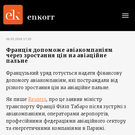
Togg
navi
08.05.2026 17:35
Франція допоможе авіакомпаніям
через зростання цін на авіаційне
пальне
Французький уряд готується надати фінансову
допомогу авіакомпаніям, які постраждали від
різкого зростання цін на авіаційне пальне.
Як пише
Reuters
, про це заявив міністр
транспорту Франції Філіп Табаро після зустрічі з
авіакомпаніями, операторами аеропортів,
професійними федераціями авіаційного сектору
та енергетичними компаніями в Парижі.