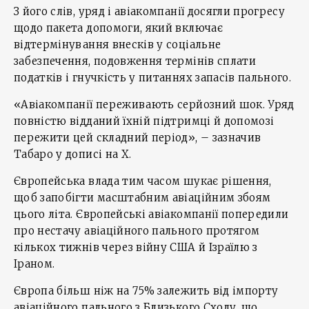
З його слів, уряд і авіакомпанії досягли прогресу
щодо пакета допомоги, який включає
відтермінування внесків у соціальне
забезпечення, подовження термінів сплати
податків і гнучкість у питаннях запасів пального.
«Авіакомпанії переживають серйозний шок. Уряд
повністю відданий їхній підтримці й допомозі
пережити цей складний період», – зазначив
Табаро у дописі на X.
Європейська влада тим часом шукає рішення,
щоб запобігти масштабним авіаційним збоям
цього літа. Європейські авіакомпанії попередили
про нестачу авіаційного пального протягом
кількох тижнів через війну США й Ізраїлю з
Іраном.
Європа більш ніж на 75% залежить від імпорту
авіаційного пального з Близького Сходу, що