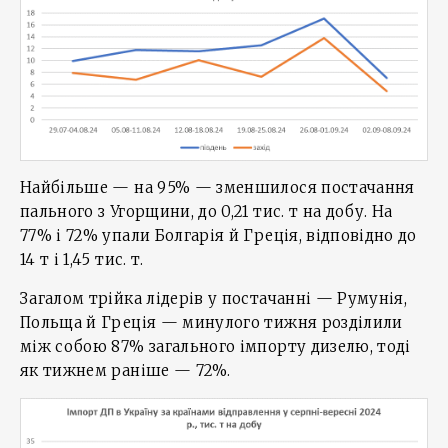
Найбільше — на 95% — зменшилося постачання
пального з Угорщини, до 0,21 тис. т на добу. На
77% і 72% упали Болгарія й Греція, відповідно до
14 т і 1,45 тис. т.
Загалом трійка лідерів у постачанні — Румунія,
Польща й Греція — минулого тижня розділили
між собою 87% загального імпорту дизелю, тоді
як тижнем раніше — 72%.