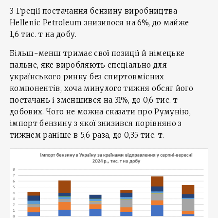
З Греції постачання бензину виробництва
Hellenic Petroleum знизилося на 6%, до майже
1,6 тис. т на добу.
Більш-менш тримає свої позиції й німецьке
пальне, яке виробляють спеціально для
українського ринку без спиртовмісних
компонентів, хоча минулого тижня обсяг його
постачань і зменшився на 31%, до 0,6 тис. т
добових. Чого не можна сказати про Румунію,
імпорт бензину з якої знизився порівняно з
тижнем раніше в 5,6 раза, до 0,35 тис. т.