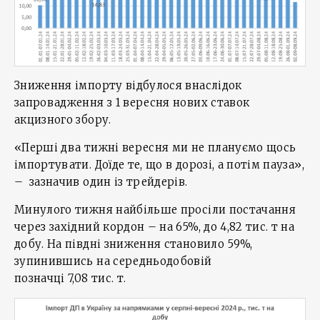
Зниження імпорту відбулося внаслідок
запровадження з 1 вересня нових ставок
акцизного збору.
«Перші два тижні вересня ми не плануємо щось
імпортувати. Доїде те, що в дорозі, а потім пауза»,
– зазначив один із трейдерів.
Минулого тижня найбільше просіли постачання
через західний кордон – на 65%, до 4,82 тис. т на
добу. На півдні зниження становило 59%,
зупинившись на середньодобовій
позначці 7,08 тис. т.