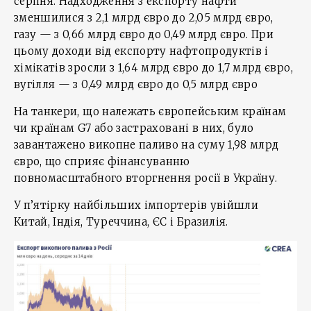
серпня. Надходження з експорту нафти
зменшилися з 2,1 млрд євро до 2,05 млрд євро,
газу — з 0,66 млрд євро до 0,49 млрд євро. При
цьому доходи від експорту нафтопродуктів і
хімікатів зросли з 1,64 млрд євро до 1,7 млрд євро,
вугілля — з 0,49 млрд євро до 0,5 млрд євро
На танкери, що належать європейським країнам
чи країнам G7 або застраховані в них, було
завантажено викопне паливо на суму 1,98 млрд
євро, що сприяє фінансуванню
повномасштабного вторгнення росії в Україну.
У п’ятірку найбільших імпортерів увійшли
Китай, Індія, Туреччина, ЄС і Бразилія.