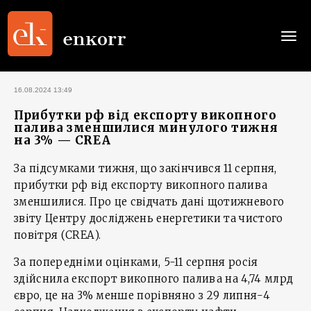
Togg
navi
16.08.2024 13:49
Прибутки рф від експорту викопного
палива зменшилися минулого тижня
на 3% — CREA
За підсумками тижня, що закінчився 11 серпня,
прибутки рф від експорту викопного палива
зменшилися. Про це свідчать дані щотижневого
звіту Центру досліджень енергетики та чистого
повітря (CREA).
За попередніми оцінками, 5-11 серпня росія
здійснила експорт викопного палива на 4,74 млрд
євро, це на 3% менше порівняно з 29 липня-4