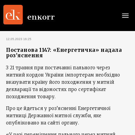
Togg
navi
12.05.2023 16:25
Постанова 1147: «Енергетичка» надала
роз’яснення
З 21 травня при постачанні пального через
митний кордон України імпортерам необхідно
вказувати країну його походження у митній
декларації та відомостях про сертифікат
походження товару.
Про це йдеться у роз’ясненні Енергетичної
митниці Державної митної служби, яке
опубліковано на сайті органу.
«У разі переміщення пального через митний