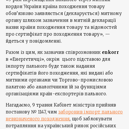
кордон України країна походження товару
обов’язково заявляється (декларується) митному
органу шляхом зазначення в митній декларації
назви країни походження товару та відомостей
про сертифікат про походження товару», —
йдеться у повідомленні.
Разом із цим, як зазначив співрозмовник
enkorr
в «Енергетичці», окрім цього підставою для
імпорту пального буде також надання
сертифікатів його походження, які видані або
митними органами чи Торгово-промисловою
палатою або аналогічними їй за функціями
організаціями країн-експортерів пального.
Нагадаємо, 9 травня Кабінет міністрів прийняв
постанову № 1147, чим
заборонив імпорт пального
невизначеного походження
, щоб заблокувати
потрапляння на український ринок російських