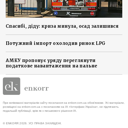
Спасибі, діду: криза минула, осад залишився
Потужний імпорт охолодив ринок LPG
АМКУ пропонує уряду переглянути
податкове навантаження на пальне
При копіюванні матеріалів сайту посилання на enkorr.com.ua обов'язкове. Усі матеріали,
розміщені на enkorr.com.ua з посиланням на ІА «Інтерфакс-Україна», не підлягають
подальшій публікації, крім як з письмового рішення ІА.
© ENKORR 2026. УСІ ПРАВА ЗАХИЩЕНІ.