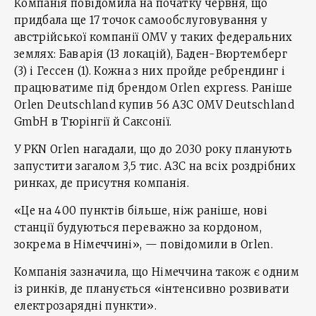
Компанія повідомила на початку червня, що
придбала ще 17 точок самообслуговування у
австрійської компанії OMV у таких федеральних
землях: Баварія (13 локацій), Баден-Вюртемберг
(3) і Гессен (1). Кожна з них пройде ребрендинг і
працюватиме під брендом Orlen express. Раніше
Orlen Deutschland купив 56 АЗС OMV Deutschland
GmbH в Тюрінгії й Саксонії.
У PKN Orlen нагадали, що до 2030 року планують
запустити загалом 3,5 тис. АЗС на всіх роздрібних
ринках, де присутня компанія.
«Це на 400 пунктів більше, ніж раніше, нові
станції будуються переважно за кордоном,
зокрема в Німеччині», — повідомили в Orlen.
Компанія зазначила, що Німеччина також є одним
із ринків, де планується «інтенсивно розвивати
електрозарядні пункти».