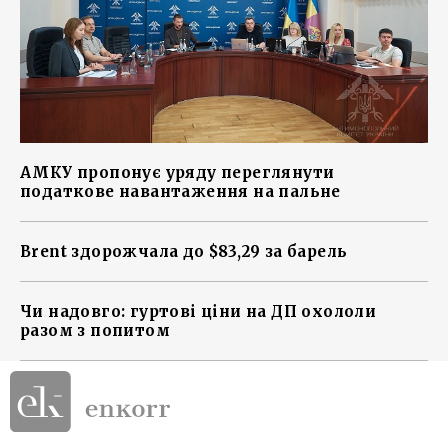
АМКУ пропонує уряду переглянути
податкове навантаження на пальне
Brent здорожчала до $83,29 за барель
Чи надовго: гуртові ціни на ДП охололи
разом з попитом