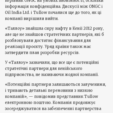
керівник ONGC на умовах анонімності, оскільки
інформація конфіденційна. Дискусії між ONGC і
Oil India Ltd. і Tullow почалися ще до того, як ці
компанії вирішили вийти.
«Таллоу» знайшла сиру нафту в Кенії 2012 року,
але ще не знайшов стратегічних партнерів, які б
розблокували достатнє фінансування для
реалізації проєкту. Уряд країни також має
затвердити план розробки ресурсів.
У «Таллоу» зазначили, що все ще є потенційні
стратегічні партнери для кенійського
підприємства, не називаючи жодної компанії.
«Потенційні партнери залишаються залученими,
і тривають детальні перемовини з низкою
компаній», — повідомив представник Tullow
електронною поштою. Компанія продовжує
зосереджуватися на забезпеченні партнерства