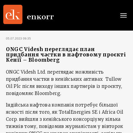
Togg
navi
05.07.2023 09:35
ONGC Videsh переглядає план
придбання частки в нафтовому проєкті
Кенії – Bloomberg
ONGC Videsh Ltd. переглядає можливість
придбання частки в кенійських активах Tullow
Oil Plc після виходу інших партнерів із проєкту,
повідомляє Bloomberg.
Індійська нафтова компанія потребує більшої
ясності після того, як TotalEnergies SE і Africa Oil
Corp. вийшли з кенійського консорціуму кілька
тижнів тому, повідомив журналістам у вівторок