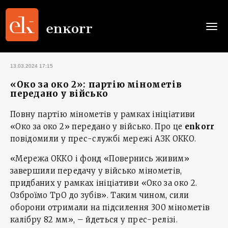
Togg
navi
13.03.2024 17:15
«Око за око 2»: партію мінометів
передано у військо
Повну партію мінометів у рамках ініціативи
«Око за око 2» передано у військо. Про це
enkorr
повідомили у прес-службі мережі АЗК ОККО.
«Мережа ОККО і фонд «Повернись живим»
завершили передачу у військо мінометів,
придбаних у рамках ініціативи «Око за око 2.
Озброїмо ТрО до зубів». Таким чином, сили
оборони отримали на підсилення 300 мінометів
калібру 82 мм», – йдеться у прес-релізі.