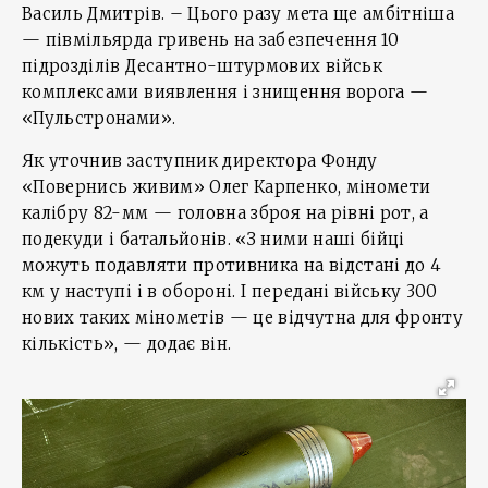
Василь Дмитрів. – Цього разу мета ще амбітніша
— півмільярда гривень на забезпечення 10
підрозділів Десантно-штурмових військ
комплексами виявлення і знищення ворога —
«Пульстронами».
Як уточнив заступник директора Фонду
«Повернись живим» Олег Карпенко, міномети
калібру 82-мм — головна зброя на рівні рот, а
подекуди і батальйонів. «З ними наші бійці
можуть подавляти противника на відстані до 4
км у наступі і в обороні. І передані війську 300
нових таких мінометів — це відчутна для фронту
кількість», — додає він.