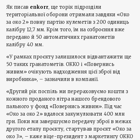
Як писав
enkorr
, ще торік підрозділи
територіальної оборони отримали завдяки «Око
за око 2» повну партію кулеметів з 200 одиниць
калібру 12,7 мм. Крім того, їм на озброєння вже
передано й 50 автоматичних гранатометів
калібру 40 мм.
«У рамках проєкту залишилося відвантажити ще
50 таких гранатометів. ОККО і «Повернись
живим» очікують надходження цієї зброї від
виробника», – зазначили в компанії.
«Другий рік поспіль ми перераховуємо кошти з
кожного проданого літра нашого брендового
пального у фонд «Повернись живим». Під час
«Око за око 2» вдалося закумулювати 400 млн
грн. Поки ми завершуємо передачу зброї в межах
другого етапу проєкту, стартував проєкт «Око за
око 3», – каже віце-президент з маркетингу ОККО