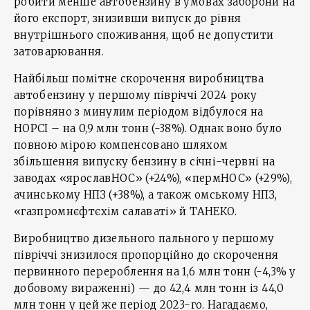
робити менше автобензину в умовах заборони на
його експорт, знизивши випуск до рівня
внутрішнього споживання, щоб не допустити
затоварювання.
Найбільш помітне скорочення виробництва
автобензину у першому півріччі 2024 року
порівняно з минулим періодом відбулося на
НОРСІ – на 0,9 млн тонн (-38%). Однак воно було
повною мірою компенсовано шляхом
збільшення випуску бензину в січні-червні на
заводах «ярославНОС» (+24%), «пермНОС» (+29%),
ачинському НПЗ (+38%), а також омському НПЗ,
«газпромнєфтєхім салаваті» й ТАНЕКО.
Виробництво дизельного пального у першому
півріччі знизилося пропорційно до скорочення
первинного перероблення на 1,6 млн тонн (-4,3% у
добовому вираженні) — до 42,4 млн тонн із 44,0
млн тонн у цей же період 2023-го. Нагадаємо,