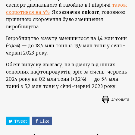
експорт дизпального й газойлю в I півріччі
також
скоротився на 4%
. Як зазначав
enkorr
, головною
причиною скорочення було зменшення
виробництва.
Виробництво мазуту зменшилося на 1,4 млн тонн
(-7,4%) — до 18,5 млн тонн із 19,9 млн тонн у січні-
червні 2023 року.
Обсяг випуску авіагасу, на відміну від інших
основних нафтопродуктів, зріс за січень-червень
2024 року на 0,2 млн тонн (+3,2%) — до 5,4 млн
тонні з 5,2 млн тонн у січні-червні 2023 року.
ДРУКУВАТИ
Tweet
Like