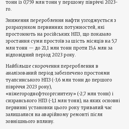
тонн із 0,759 млн тонн у першому півріччі 2023-
го.
Зниження перероблення нафти узгоджується з
розрахунком первинних потужностей, які
простоюють на російських НПЗ, що показало
зростання суми простоїв за шість місяців на 5,7
млн тонн — до 21,1 млн тонн проти 15,4 млн за
відповідний період 2023 року.
Найбільше скорочення перероблення в
аналізований період забезпечено простоями
туапсинського НПЗ (-3,6 млн тонн до першого
півріччя 2023 року),
«ніжегороднєфтєоргсинтезу» (-2,7 млн тонн) і
сизранського НПЗ (-1,1 млн тонн), на яких основні
первинні установки цього року тривалий час
залишалися на аварійному ремонті після
зовнішнього впливу.