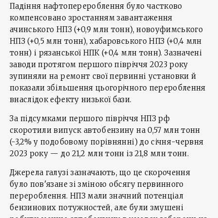
Падіння нафтоперероблення було частково
компенсовано зростанням завантаження
ачинського НПЗ (+0,9 млн тонн), новоуфимського
НПЗ (+0,5 млн тонн), хабаровського НПЗ (+0,4 млн
тонн) і рязанської НПК (+0,4 млн тонн). Зазначені
заводи протягом першого півріччя 2023 року
зупиняли на ремонт свої первинні установки й
показали збільшення цьогорічного перероблення
внаслідок ефекту низької бази.
За підсумками першого півріччя НПЗ рф
скоротили випуск автобензину на 0,57 млн тонн
(-3,2% у подобовому порівнянні) до січня-червня
2023 року — до 21,2 млн тонн із 21,8 млн тонн.
Джерела галузі зазначають, що це скорочення
було пов'язане зі зміною обсягу первинного
перероблення. НПЗ мали значний потенціал
бензинових потужностей, але були змушені