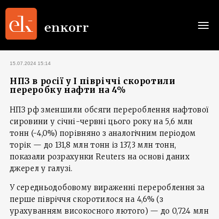
Togg
navi
15.07.2024 15:14
НПЗ в росії у І півріччі скоротили
переробку нафти на 4%
НПЗ рф зменшили обсяги перероблення нафтової
сировини у січні-червні цього року на 5,6 млн
тонн (-4,0%) порівняно з аналогічним періодом
торік — до 131,8 млн тонн із 137,3 млн тонн,
показали розрахунки Reuters на основі даних
джерел у галузі.
У середньодобовому вираженні перероблення за
перше півріччя скоротилося на 4,6% (з
урахуванням високосного лютого) — до 0,724 млн