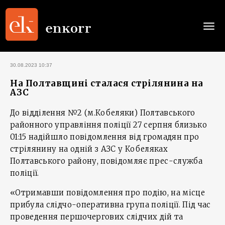
Togg
navi
30.08.2023 10:37
На Полтавщині сталася стрілянина на
АЗС
До відділення №2 (м.Кобеляки) Полтавського
районного управління поліції 27 серпня близько
01:15 надійшло повідомлення від громадян про
стрілянину на одній з АЗС у Кобеляках
Полтавського району, повідомляє прес-служба
поліції.
«Отримавши повідомлення про подію, на місце
прибула слідчо-оперативна група поліції. Під час
проведення першочергових слідчих дій та