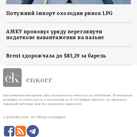
Потужний імпорт охолодив ринок LPG
АМКУ пропонує уряду переглянути
податкове навантаження на пальне
Brent здорожчала до $83,29 за барель
При копіюванні матеріалів сайту посилання на enkorr.com.ua обов'язкове. Усі матеріали,
розміщені на enkorr.com.ua з посиланням на ІА «Інтерфакс-Україна», не підлягають
подальшій публікації, крім як з письмового рішення ІА.
© ENKORR 2026. УСІ ПРАВА ЗАХИЩЕНІ.