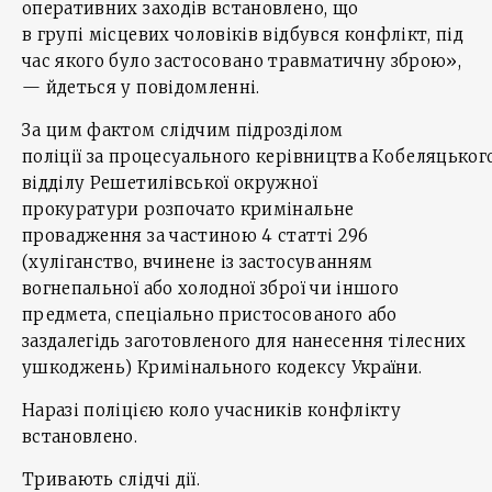
оперативних заходів встановлено, що
в групі місцевих чоловіків відбувся конфлікт, під
час якого було застосовано травматичну зброю»,
— йдеться у повідомленні.
За цим фактом слідчим підрозділом
поліції за процесуального керівництва Кобеляцьког
відділу Решетилівської окружної
прокуратури розпочато кримінальне
провадження за частиною 4 статті 296
(хуліганство, вчинене із застосуванням
вогнепальної або холодної зброї чи іншого
предмета, спеціально пристосованого або
заздалегідь заготовленого для нанесення тілесних
ушкоджень) Кримінального кодексу України.
Наразі поліцією коло учасників конфлікту
встановлено.
Тривають слідчі дії.