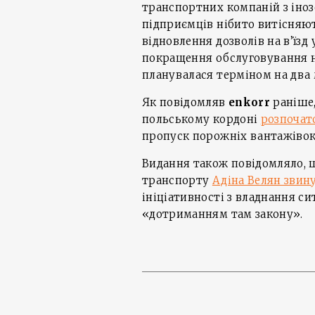
транспортних компаній з іно
підприємців нібито витісняю
відновлення дозволів на в’їзд 
покращення обслуговування на
планувалася терміном на два м
Як повідомляв
enkorr
раніше,
польському кордоні
розпочат
пропуск порожніх вантажівок 
Видання також повідомляло, 
транспорту
Адіна Велян звин
ініціативності з владнання си
«дотриманням там закону».