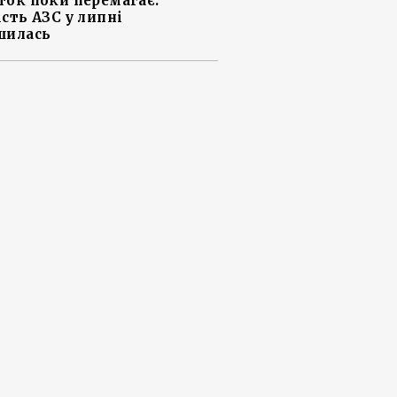
ток поки перемагає:
ість АЗС у липні
шилась