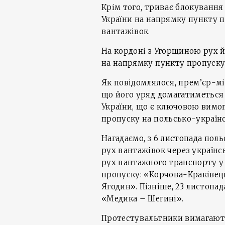
Крім того, триває блокування
України на напрямку пункту п
вантажівок.
На кордоні з Угорщиною рух йд
на напрямку пункту пропуску 
Як повідомлялося, прем’єр-м
що його уряд домагатиметься 
України, що є ключовою вимо
пропуску на польсько-україн
Нагадаємо, з 6 листопада пол
рух вантажівок через україн
рух вантажного транспорту у
пропуску: «Корчова-Краківец
Ягодин». Пізніше, 23 листопа
«Медика – Шегині».
Протестувальтники вимагают