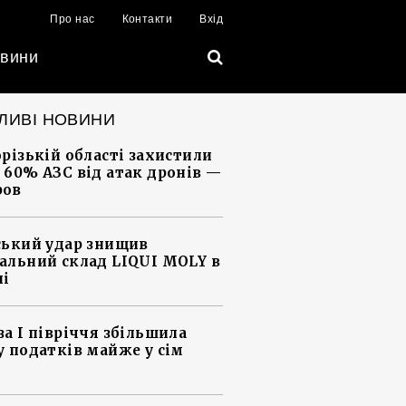
Про нас
Контакти
Вхід
вини
ЛИВІ НОВИНИ
орізькій області захистили
 60% АЗС від атак дронів —
ров
ський удар знищив
альний склад LIQUI MOLY в
ні
за І півріччя збільшила
у податків майже у сім