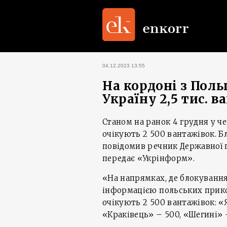
04.12.2023 13:55
На кордоні з Поль
Україну 2,5 тис. 
Станом на ранок 4 грудня у че
очікують 2 500 вантажівок. Б
повідомив речник Державної 
передає «Укрінформ».
«На напрямках, де блокуванн
інформацією польських прико
очікують 2 500 вантажівок: «
«Краківець» – 500, «Шегині» –