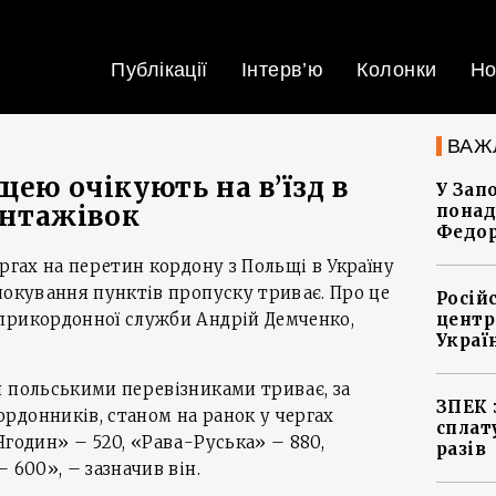
Публікації
Інтерв’ю
Колонки
Но
ВАЖ
щею очікують на в’їзд в
У Зап
вантажівок
понад
Федо
ргах на перетин кордону з Польщі в Україну
локування пунктів пропуску триває. Про це
Росій
прикордонної служби Андрій Демченко,
центр
Украї
я польськими перевізниками триває, за
ЗПЕК 
рдонників, станом на ранок у чергах
сплат
Ягодин» – 520, «Рава-Руська» – 880,
разів
 600», – зазначив він.