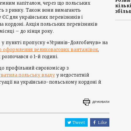
Розви
земним капіталом, через що польських
кільк
ть з ринку. Також вони вимагають
збіль
у ЄС для українських перевізників і
 кордоні. Акція польських перевізників
ісяці – до кінця року.
 у пункті пропуску «Угринів-Долгобичув» на
о оформлення великовагових вантажівок
,
розпочався о 1-й годині.
що профільний єврокомісар з
уватила польську владу
у недостатній
туації на українсько-польському кордоні й
ДРУКУВАТИ
Tweet
Like