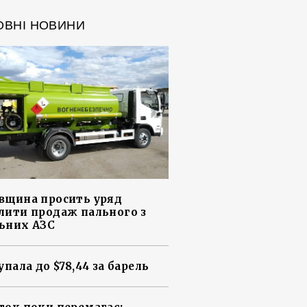
ОВНІ НОВИНИ
вщина просить уряд
лити продаж пального з
ьних АЗС
упала до $78,44 за барель