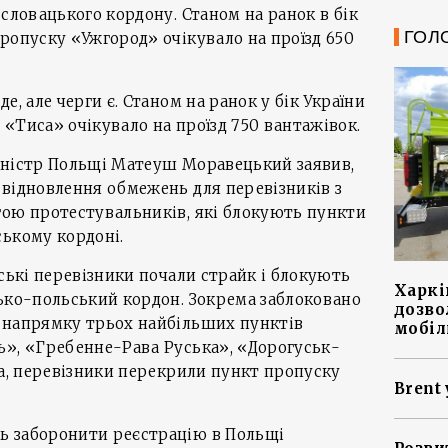
 словацького кордону. Станом на ранок в бік
ГОЛ
ропуску «Ужгород» очікувало на проїзд 650
е, але черги є. Станом на ранок у бік України
«Тиса» очікувало на проїзд 750 вантажівок.
іністр Польщі Матеуш Моравецький заявив,
відновлення обмежень для перевізників з
гою протестувальників, які блокують пункти
ському кордоні.
ьські перевізники почали страйк і блокують
Харкі
сько-польський кордон. Зокрема заблоковано
дозво
 напрямку трьох найбільших пунктів
мобіл
ь», «Гребенне-Рава Руська», «Дорогуськ-
да, перевізники перекрили пункт пропуску
Brent 
ь заборонити реєстрацію в Польщі