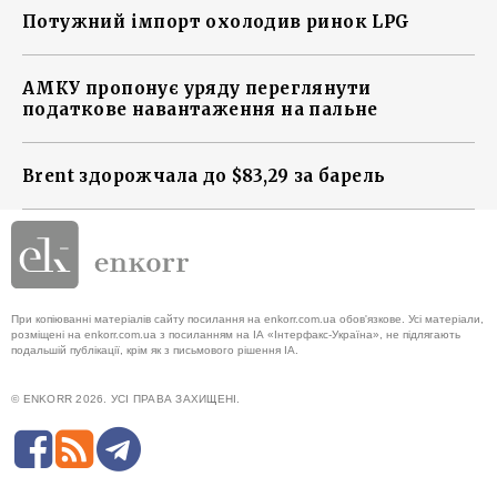
Потужний імпорт охолодив ринок LPG
АМКУ пропонує уряду переглянути
податкове навантаження на пальне
Brent здорожчала до $83,29 за барель
При копіюванні матеріалів сайту посилання на enkorr.com.ua обов'язкове. Усі матеріали,
розміщені на enkorr.com.ua з посиланням на ІА «Інтерфакс-Україна», не підлягають
подальшій публікації, крім як з письмового рішення ІА.
© ENKORR 2026. УСІ ПРАВА ЗАХИЩЕНІ.