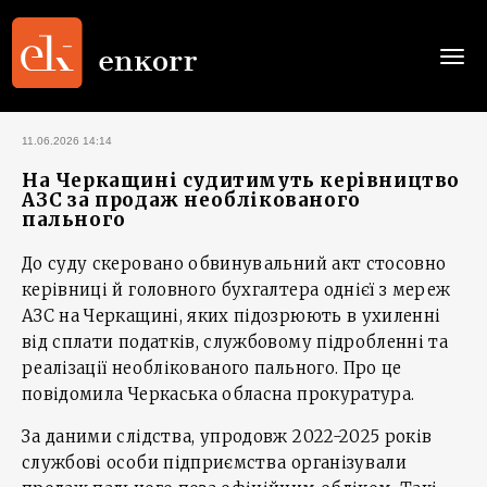
Togg
navi
11.06.2026 14:14
На Черкащині судитимуть керівництво
АЗС за продаж необлікованого
пального
До суду скеровано обвинувальний акт стосовно
керівниці й головного бухгалтера однієї з мереж
АЗС на Черкащині, яких підозрюють в ухиленні
від сплати податків, службовому підробленні та
реалізації необлікованого пального. Про це
повідомила Черкаська обласна прокуратура.
За даними слідства, упродовж 2022-2025 років
службові особи підприємства організували