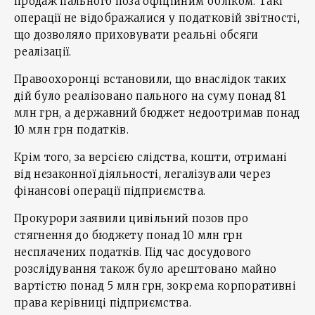
продаж пального поза офіційним обліком. Такі
операції не відображалися у податковій звітності,
що дозволяло приховувати реальні обсяги
реалізації.
Правоохоронці встановили, що внаслідок таких
дій було реалізовано пального на суму понад 81
млн грн, а державний бюджет недоотримав понад
10 млн грн податків.
Крім того, за версією слідства, кошти, отримані
від незаконної діяльності, легалізували через
фінансові операції підприємства.
Прокурори заявили цивільний позов про
стягнення до бюджету понад 10 млн грн
несплачених податків. Під час досудового
розслідування також було арештовано майно
вартістю понад 5 млн грн, зокрема корпоративні
права керівниці підприємства.