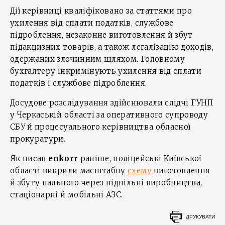
Дії керівниці кваліфіковано за статтями про
ухилення від сплати податків, службове
підроблення, незаконне виготовлення й збут
підакцизних товарів, а також легалізацію доходів,
одержаних злочинним шляхом. Головному
бухгалтеру інкримінують ухилення від сплати
податків і службове підроблення.
Досудове розслідування здійснювали слідчі ГУНП
у Черкаській області за оперативного супроводу
СБУ й процесуального керівництва обласної
прокуратури.
Як писав
enkorr
раніше, поліцейські Київської
області викрили масштабну
схему
виготовлення
й збуту пального через підпільні виробництва,
стаціонарні й мобільні АЗС.
ДРУКУВАТИ