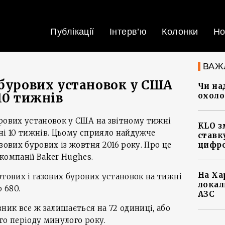
Публікації
Інтерв’ю
Колонки
Но
ВАЖ
 бурових установок у США
Чи на
10 тижнів
охоло
рових установок у США на звітному тижні
KLO з
ні 10 тижнів. Цьому сприяло найдужче
ставку
зових бурових із жовтня 2016 року. Про це
цифро
компанії Baker Hughes.
На Ха
фтових і газових бурових установок на тижні
локал
 680.
АЗС
ник все ж залишається на 72 одиниці, або
го періоду минулого року.