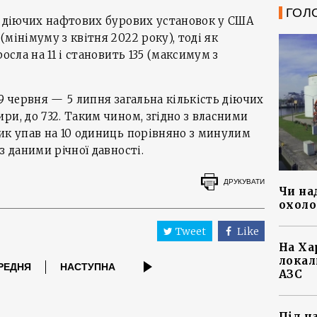
ГОЛ
, діючих нафтових бурових установок у США
мінімуму з квітня 2022 року), тоді як
осла на 11 і становить 135 (максимум з
9 червня — 5 липня загальна кількість діючих
ри, до 732. Таким чином, згідно з власними
ик упав на 10 одиниць порівняно з минулим
з даними річної давності.
ДРУКУВАТИ
Чи на
охоло
Tweet
Like
На Ха
локал
РЕДНЯ
НАСТУПНА
АЗС
Під ч