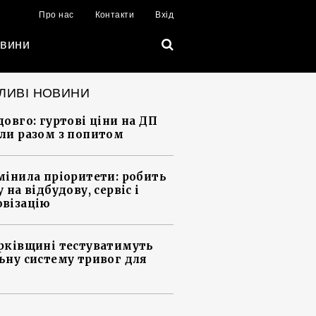
Про нас
Контакти
Вхід
вини
ЛИВІ НОВИНИ
довго: гуртові ціни на ДП
ли разом з попитом
мінила пріоритети: робить
 на відбудову, сервіс і
візацію
рківщині тестуватимуть
ьну систему тривог для