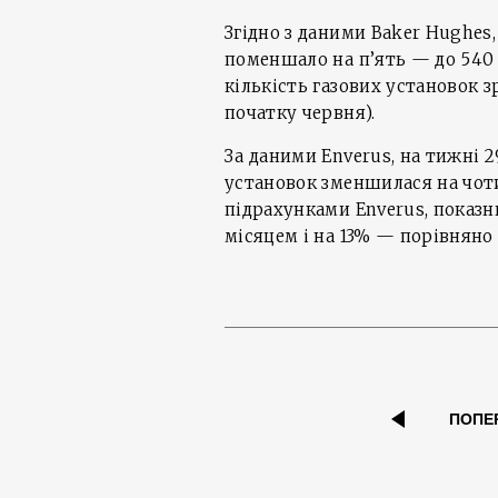
Згідно з даними Baker Hughes
поменшало на п’ять — до 540 (
кількість газових установок зр
початку червня).
За даними Enverus, на тижні 2
установок зменшилася на чоти
підрахунками Enverus, показн
місяцем і на 13% — порівняно 
ПОПЕ