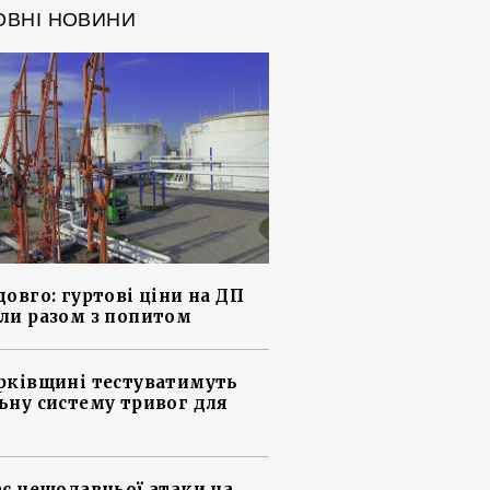
ОВНІ НОВИНИ
довго: гуртові ціни на ДП
ли разом з попитом
рківщині тестуватимуть
ьну систему тривог для
ас нещодавньої атаки на