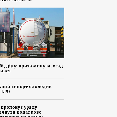
і, діду: криза минула, осад
ився
ний імпорт охолодив
 LPG
пропонує уряду
лянути податкове