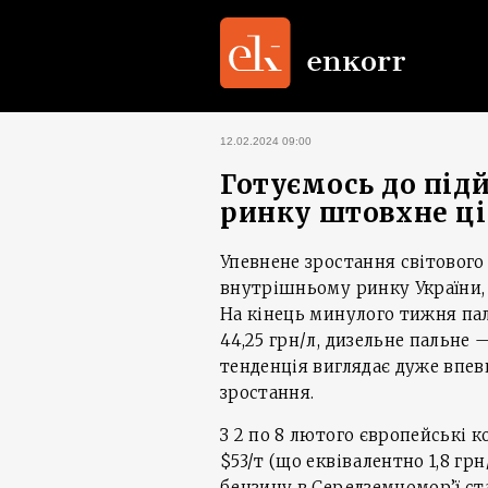
12.02.2024 09:00
Готуємось до підй
ринку штовхне ці
Упевнене зростання світового
внутрішньому ринку України, 
На кінець минулого тижня пал
44,25 грн/л, дизельне пальне 
тенденція виглядає дуже впев
зростання.
З 2 по 8 лютого європейські 
$53/т (що еквівалентно 1,8 грн/
бензину в Середземномор’ї ст