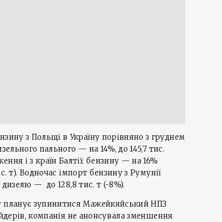
нзину з Польщі в Україну порівняно з груднем
дизельного пального — на 14%, до 145,7 тис.
ння і з країн Балтії: бензину — на 16%
тис. т). Водночас імпорт бензину з Румунії
, дизелю — до 128,8 тис. т (-8%).
т планує зупинитися Мажейкяйський НПЗ
трейдерів, компанія не анонсувала зменшення