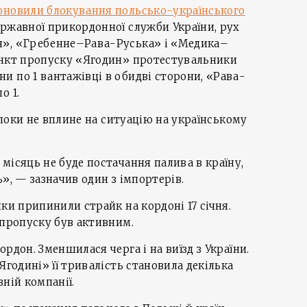
новили блокування польсько-українського
ржавної прикордонної служби України, рух
н», «Гребенне–Рава-Руська» і «Медика–
ункт пропуску «Ягодин» протестувальники
 по 1 вантажівці в обидві сторони, «Рава-
о 1.
к поки не вплине на ситуацію на українському
місяць не буде постачання палива в країну,
», — зазначив один з імпортерів.
ки припинили страйк на кордоні 17 січня.
 пропуску був активним.
рдон. Зменшилася черга і на виїзд з України.
«Ягодині» її тривалість становила декілька
ній компанії.