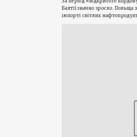
За період «відкритого кордон
Балтії значно зросло. Польща 
імпорті світлих нафтопродукт