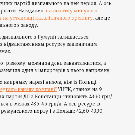
чних партій дизпального на цей період. А ось
різати. Нагадаємо,
на початку минулого
я на установці каталітичного крекінгу
, але це
ьного з заводу.
 дизпального з Румунії залишається
 з відвантаженням ресурсу залізничним
емає.
о-різному: можна за день завантажитися, а
азначив один з імпортерів з цього напрямку.
о напрямку наразі нижча, ніж із Польщі.
legram-каналу компанії
УНТК, станом на 9
х партій ДП з Констанци становить 43,30 грн/
ься в межах 43,5-45 грн/л. А ось ресурс із
румунського порту і з Польщі: 42,60-43,30