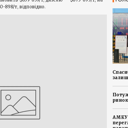
0-898/т, відповідно.
Спасиб
залиш
Потуж
ринок
АМКУ 
перег