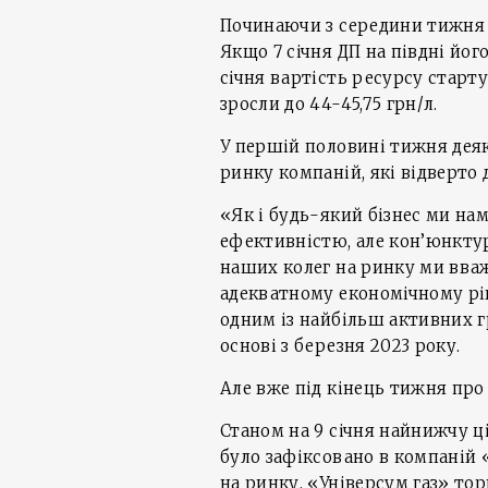
Починаючи з середини тижня 
Якщо 7 січня ДП на півдні йог
січня вартість ресурсу стартув
зросли до 44-45,75 грн/л.
У першій половині тижня деяк
ринку компаній, які відверто
«Як і будь-який бізнес ми н
ефективністю, але кон’юнктур
наших колег на ринку ми вваж
адекватному економічному рів
одним із найбільш активних г
основі з березня 2023 року.
Але вже під кінець тижня про 
Станом на 9 січня найнижчу ц
було зафіксовано в компаній «
на ринку, «Універсум газ» то