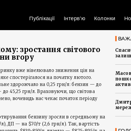
Публікації
Інтерв’ю
Колонки
Но
ВАЖ
ому: зростання світового
Спасиб
ни вгору
залиш
 ринку вже нівелювало зниження цін на
Масов
яке спостерігалося на початку лютого.
пошко
ьне здорожчало на 0,25 грн/л: бензин — до
актив
— до 45,25 грн/л. Враховуючи, що світова
нено, вочевидь нас чекає початок періоду
Дмитр
мереж
котирування бензину зросли в середньому на
л), ДП — на $70/т (2,6 грн/л). Так, вартість
ГОЛ
ановить $839-859/т, дизелю — $875-895/т, на