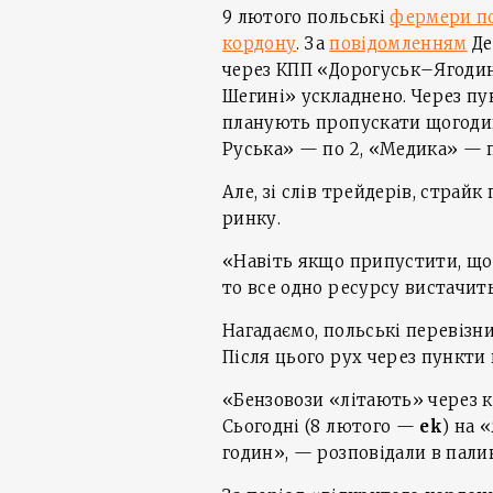
9 лютого польські
фермери по
кордону
. За
повідомленням
Де
через КПП «Дорогуськ–Ягоди
Шегині» ускладнено. Через п
планують пропускати щогодини
Руська» — по 2, «Медика» — п
Але, зі слів трейдерів, страй
ринку.
«Навіть якщо припустити, що 
то все одно ресурсу вистачить
Нагадаємо, польські перевізни
Після цього рух через пункти
«Бензовози «літають» через ко
Сьогодні (8 лютого —
ek
) на 
годин», — розповідали в палив