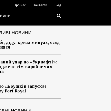
Про нас
Контакти
Вхід
вини
ЛИВІ НОВИНИ
і, діду: криза минула, осад
ився
аний удар по «Укрнафті»:
джено сім виробничих
ів
о Льоушкін запускає
у Port Royal
ОВНІ НОВИНИ