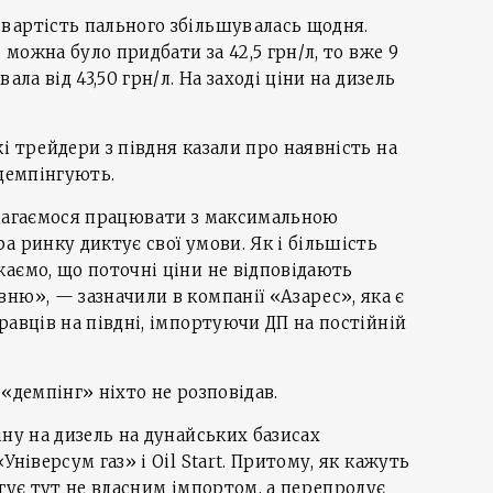
вартість пального збільшувалась щодня.
о можна було придбати за 42,5 грн/л, то вже 9
ала від 43,50 грн/л. На заході ціни на дизель
і трейдери з півдня казали про наявність на
 демпінгують.
амагаємося працювати з максимальною
а ринку диктує свої умови. Як і більшість
аємо, що поточні ціни не відповідають
ню», — зазначили в компанії «Азарес», яка є
равців на півдні, імпортуючи ДП на постійній
«демпінг» ніхто не розповідав.
іну на дизель на дунайських базисах
Універсум газ» і Oil Start. Притому, як кажуть
ргує тут не власним імпортом, а перепродує