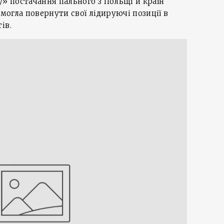
у» постачання пального з Польщі й країн
змогла повернути свої лідируючі позиції в
ів.