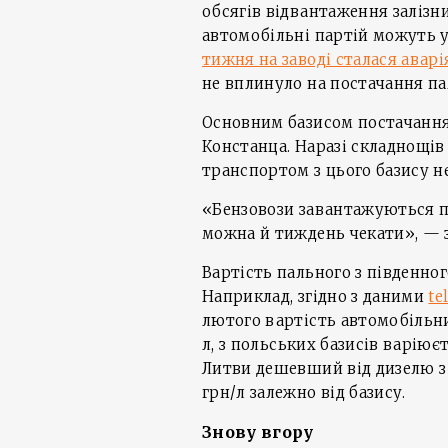
обсягів відвантаження залізни
автомобільні партій можуть у
тижня на заводі сталася аварі
не вплинуло на постачання пал
Основним базисом постачання
Констанца. Наразі складнощів
транспортом з цього базису н
«Бензовози завантажуються п
можна й тиждень чекати», — з
Вартість пального з південног
Наприклад, згідно з даними
te
лютого вартість автомобільни
л, з польських базисів варіюєт
Литви дешевший від дизелю з 
грн/л залежно від базису.
Знову вгору