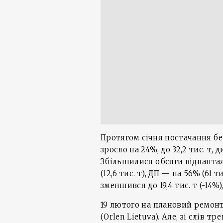
Протягом січня постачання бе
зросло на 24%, до 32,2 тис. т, 
Збільшилися обсяги відвантаже
(12,6 тис. т), ДП — на 56% (61 
зменшився до 19,4 тис. т (-14%)
19 лютого на плановий ремон
(Orlen Lietuva). Але, зі слів 