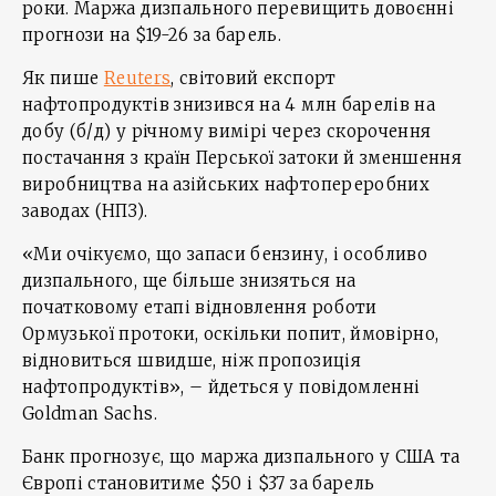
роки. Маржа дизпального перевищить довоєнні
прогнози на $19-26 за барель.
Як пише
Reuters
, світовий експорт
нафтопродуктів знизився на 4 млн барелів на
добу (б/д) у річному вимірі через скорочення
постачання з країн Перської затоки й зменшення
виробництва на азійських нафтопереробних
заводах (НПЗ).
«Ми очікуємо, що запаси бензину, і особливо
дизпального, ще більше знизяться на
початковому етапі відновлення роботи
Ормузької протоки, оскільки попит, ймовірно,
відновиться швидше, ніж пропозиція
нафтопродуктів», – йдеться у повідомленні
Goldman Sachs.
Банк прогнозує, що маржа дизпального у США та
Європі становитиме $50 і $37 за барель