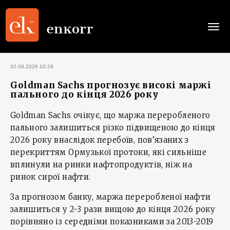
Togg
navi
02.06.2026 10:29
Goldman Sachs прогнозує високі маржі
пального до кінця 2026 року
Goldman Sachs очікує, що маржа переробленого
пального залишиться різко підвищеною до кінця
2026 року внаслідок перебоїв, пов’язаних з
перекриттям Ормузької протоки, які сильніше
вплинули на ринки нафтопродуктів, ніж на
ринок сирої нафти.
За прогнозом банку, маржа переробленої нафти
залишиться у 2-3 рази вищою до кінця 2026 року
порівняно із середніми показниками за 2013-2019