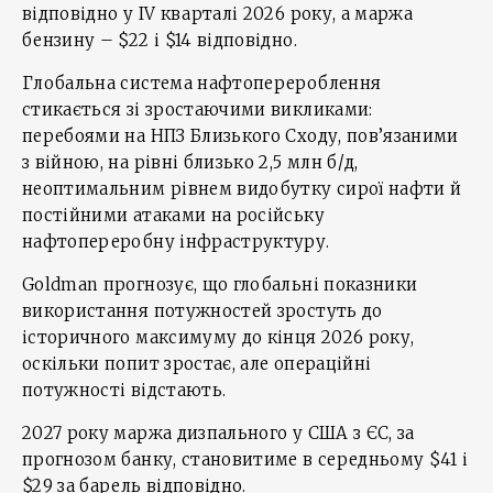
відповідно у ІV кварталі 2026 року, а маржа
бензину – $22 і $14 відповідно.
Глобальна система нафтоперероблення
стикається зі зростаючими викликами:
перебоями на НПЗ Близького Сходу, пов’язаними
з війною, на рівні близько 2,5 млн б/д,
неоптимальним рівнем видобутку сирої нафти й
постійними атаками на російську
нафтопереробну інфраструктуру.
Goldman прогнозує, що глобальні показники
використання потужностей зростуть до
історичного максимуму до кінця 2026 року,
оскільки попит зростає, але операційні
потужності відстають.
2027 року маржа дизпального у США з ЄС, за
прогнозом банку, становитиме в середньому $41 і
$29 за барель відповідно.