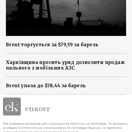
Brent торгується за $79,59 за барель
Харківщина просить уряд дозволити продаж
пального з мобільних АЗС
Brent упала до $78,44 за барель
При копіюванні матеріалів сайту посилання на enkorr.com.ua обов'язкове. Усі матеріали,
розміщені на enkorr.com.ua з посиланням на ІА «Інтерфакс-Україна», не підлягають
подальшій публікації, крім як з письмового рішення ІА.