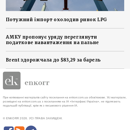
Потужний імпорт охолодив ринок LPG
АМКУ пропонує уряду переглянути
податкове навантаження на пальне
Brent здорожчала до $83,29 за барель
При копіюванні матеріалів сайту посилання на enkorr.com.ua обов'язкове. Усі матеріали,
розміщені на enkorr.com.ua з посиланням на ІА «Інтерфакс-Україна», не підлягають
подальшій публікації, крім як з письмового рішення ІА.
© ENKORR 2026. УСІ ПРАВА ЗАХИЩЕНІ.