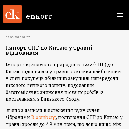
Togg
navi
02.06.2026 09:57
Імпорт СПГ до Китаю у травні
відновився
Імпорт скрапленого природного газу (СПГ) до
Китаю відновився у травні, оскільки найбільший
у світі покупець збільшив закупівлі напередодні
пікового літнього попиту, подолавши
багатомісячне зниження після перебоїв із
постачанням з Близького Сходу.
Згідно з даними відстеження руху суден,
зібраними
Bloomberg
, постачання СПГ до Китаю у
травні зросли до 4,9 млн тонн, що дещо вище, ніж