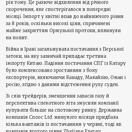
рік тому. Це разюче відхилення від річного
скорочення, яке спостерігалося в попередні
місяці. Імпорт у квітні впав до найнижчого рівня
за 8 років, оскільки високі ціни, спричинені
майже закриттям Ормузької протоки, вплинули
на попит.
Війна в Ірані загальмувала постачання з Перської
затоки, на яку зазвичай припадає третина
імпорту Китаю. Падіння постачання СПГ із Катару
було компенсовано зростанням з боку
експортерів, включаючи Канаду, Малайзію, Оман і
росію, згідно з даними відстеження руху суден.
Зі слів трейдерів, зменшення запасів газу й
перспектива спекотного літа змусили компанії
купувати більше на спотовому ринку. Державна
компанія Cnooc Ltd. минулого місяця придбала
кілька вантажів із постачанням у червні, тоді як
компанія другого рівня Zhejiang Energy