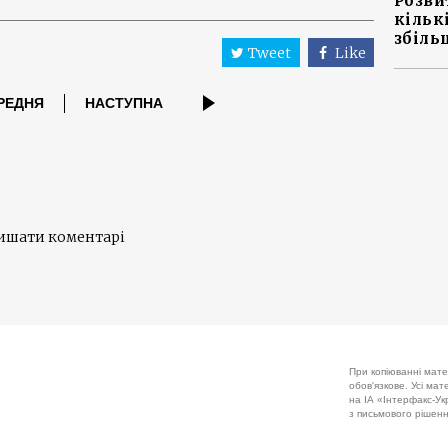
Розви
кільк
збіль
Tweet
Like
РЕДНЯ
НАСТУПНА
лишати коментарі
При копіюванні мате
обов'язкове. Усі ма
на ІА «Інтерфакс-Укр
з письмового рішенн