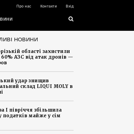
Про нас
Контакти
Вхід
вини
ЛИВІ НОВИНИ
орізькій області захистили
 60% АЗС від атак дронів —
ров
ський удар знищив
альний склад LIQUI MOLY в
ні
за І півріччя збільшила
у податків майже у сім