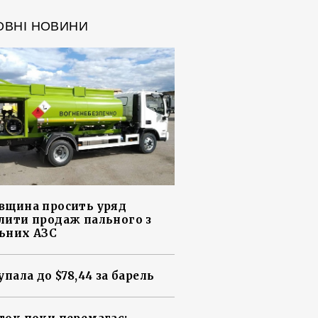
ОВНІ НОВИНИ
вщина просить уряд
лити продаж пального з
ьних АЗС
упала до $78,44 за барель