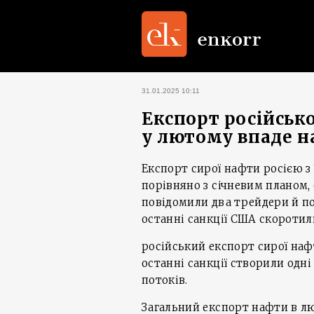
31.01.2025 10:11
Експорт російсько
у лютому впаде н
Експорт сирої нафти росією з 
порівняно з січневим планом,
повідомили два трейдери й пок
останні санкції США скоротил
російський експорт сирої наф
останні санкції створили одн
потоків.
Загальний експорт нафти в лю