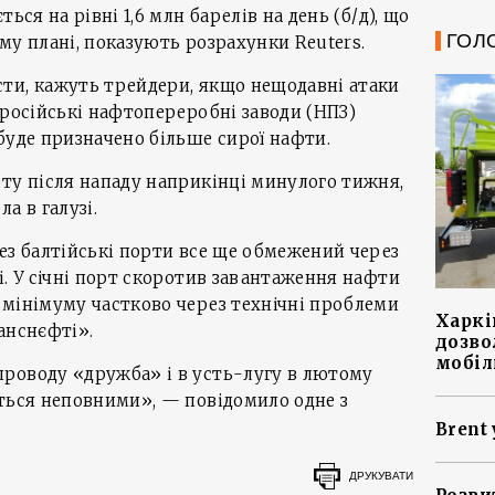
ься на рівні 1,6 млн барелів на день (б/д), що
ГОЛ
вому плані, показують розрахунки Reuters.
ти, кажуть трейдери, якщо нещодавні атаки
 російські нафтопереробні заводи (НПЗ)
буде призначено більше сирої нафти.
ту після нападу наприкінці минулого тижня,
а в галузі.
ез балтійські порти все ще обмежений через
і. У січні порт скоротив завантаження нафти
 мінімуму частково через технічні проблеми
Харкі
анснєфті».
дозво
мобіл
роводу «дружба» і в усть-лугу в лютому
ться неповними», — повідомило одне з
Brent 
ДРУКУВАТИ