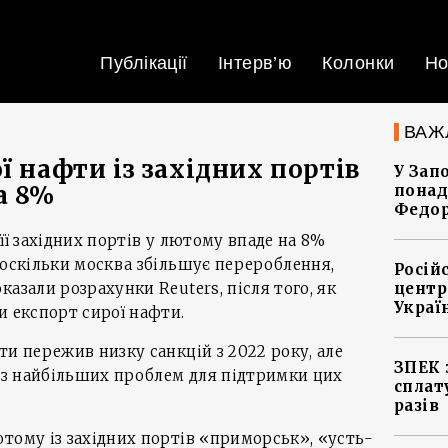
Публікації
Інтерв’ю
Колонки
Но
ВАЖ
ї нафти із західних портів
У Зап
а 8%
понад
Федо
її західних портів у лютому впаде на 8%
 оскільки москва збільшує перероблення,
Росій
азали розрахунки Reuters, після того, як
центр
Украї
и експорт сирої нафти.
ти пережив низку санкцій з 2022 року, але
ЗПЕК 
і з найбільших проблем для підтримки цих
сплат
разів
тому із західних портів «приморськ», «усть-