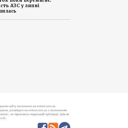
ток поки перемагає:
ість АЗС у липні
шилась
ріалів сайту посилання на enkorr.com.ua
теріали, розміщені на enkorr.com.ua з посиланням
аїна», не підлягають подальшій публікації, крім як
я ІА.