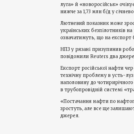
луга» й «новоросійськ» очікуєт
нижче за 1,73 млн б/д у січне
Лютневий показник може зрос
українських безпілотників на
означатимуть, що на експорт 
НПЗ у рязані призупинив робо
повідомили Reuters два джерел
Експорт російської нафти чер
технічну проблему в усть-луз
наполовину до чотирирічного
в трубопровідній системі «тр
«Постачання нафти по нафтоп
зростуть, але все ще залишаю
джерел.