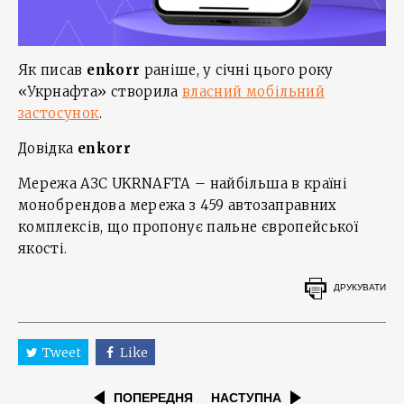
Як писав
enkorr
раніше, у січні цього року
«Укрнафта» створила
власний мобільний
застосунок
.
Довідка
enkorr
Мережа АЗС UKRNAFTA – найбільша в країні
монобрендова мережа з 459 автозаправних
комплексів, що пропонує пальне європейської
якості.
ДРУКУВАТИ
Tweet
Like
ПОПЕРЕДНЯ
НАСТУПНА