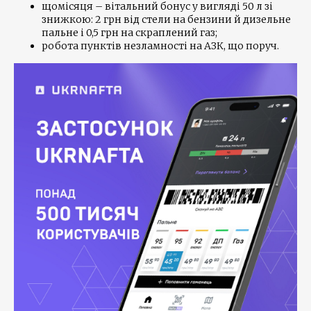
щомісяця – вітальний бонус у вигляді 50 л зі
знижкою: 2 грн від стели на бензини й дизельне
пальне і 0,5 грн на скраплений газ;
робота пунктів незламності на АЗК, що поруч.