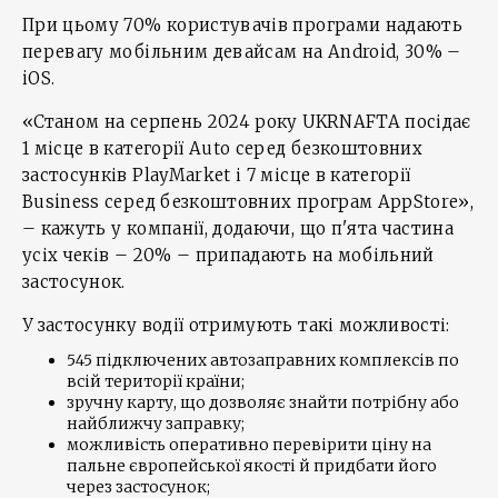
При цьому 70% користувачів програми надають
перевагу мобільним девайсам на Android, 30% –
iOS.
«Станом на серпень 2024 року UKRNAFTA посідає
1 місце в категорії Auto серед безкоштовних
застосунків PlayMarket і 7 місце в категорії
Business серед безкоштовних програм AppStore»,
– кажуть у компанії, додаючи, що п'ята частина
усіх чеків – 20% – припадають на мобільний
застосунок.
У застосунку водії отримують такі можливості:
545 підключених автозаправних комплексів по
всій території країни;
зручну карту, що дозволяє знайти потрібну або
найближчу заправку;
можливість оперативно перевірити ціну на
пальне європейської якості й придбати його
через застосунок;