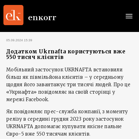
Togg
navi
05.09.2024 15:39
Додатком Ukrnafta користуються вже
550 тисяч клієнтів
Мобільний застосунок UKRNAFTA встановили
більш як півмільйона клієнтів – у середньому
щодня його завантажує три тисячі людей. Про це
«Укрнафта» повідомляє на своїй сторінці у
мережі Facebook.
Як повідомляє прес-служба компанії, з моменту
релізу в середині грудня 2023 року застосунок
UKRNAFTA допомагає купувати якісне пальне
Євро-5 вже 550 тисячам клієнтів.