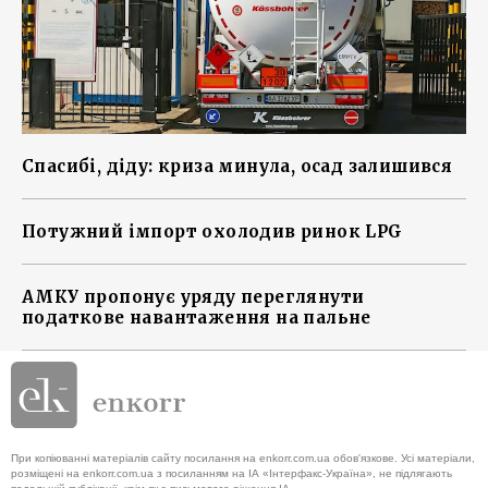
Спасибі, діду: криза минула, осад залишився
Потужний імпорт охолодив ринок LPG
АМКУ пропонує уряду переглянути
податкове навантаження на пальне
При копіюванні матеріалів сайту посилання на enkorr.com.ua обов'язкове. Усі матеріали,
розміщені на enkorr.com.ua з посиланням на ІА «Інтерфакс-Україна», не підлягають