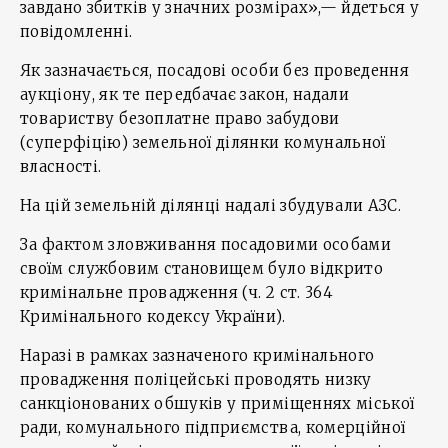
завдано збитків у значних розмірах»,— йдеться у
повідомленні.
Як зазначається, посадові особи без проведення
аукціону, як те передбачає закон, надали
товариству безоплатне право забудови
(суперфіцію) земельної ділянки комунальної
власності.
На цій земельній ділянці надалі збудували АЗС.
За фактом зловживання посадовими особами
своїм службовим становищем було відкрито
кримінальне провадження (ч. 2 ст. 364
Кримінального кодексу України).
Наразі в рамках зазначеного кримінального
провадження поліцейські проводять низку
санкціонованих обшуків у приміщеннях міської
ради, комунального підприємства, комерційної