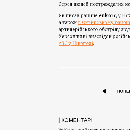
Серед людей постраждалих не
Як писав раніше
enkorr
, у Н
а також
в Охтирському районі
артилерійського обстрілу зру
Херсонщині внаслідок російс
АЗС у Нікополі
.
ПОПЕ
КОМЕНТАРІ