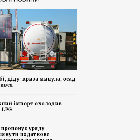
і, діду: криза минула, осад
ився
ний імпорт охолодив
 LPG
пропонує уряду
лянути податкове