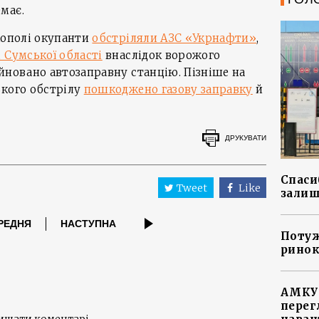
має.
ікополі окупанти
обстріляли АЗС «Укрнафти»
,
 Сумської області
внаслідок ворожого
йновано автозаправну станцію. Пізніше на
ького обстрілу
пошкоджено газову заправку
й
ДРУКУВАТИ
Спасиб
Tweet
Like
залиш
РЕДНЯ
НАСТУПНА
Потуж
ринок
АМКУ 
перег