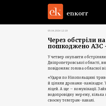
05.04.2024 12:19
Через обстріли н
пошкоджено АЗС 
У четвер окупанти обстрілял
Дніпропетровської області, в
повідомляє голова обласної ві
«Удари по Нікопольщині тривал
й цілили дронами-камікадзе. 
ліцей. А ще – комунікації. З
водопровідну мережу, кілька 
своєму телеграм-каналі.