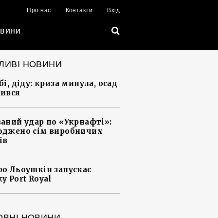
Про нас
Контакти
Вхід
вини
ЛИВІ НОВИНИ
і, діду: криза минула, осад
ився
аний удар по «Укрнафті»:
джено сім виробничих
ів
о Льоушкін запускає
у Port Royal
ОВНІ НОВИНИ