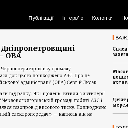
Публікації
Інтерв’ю
Колонки
Но
ВАЖ
а Дніпропетровщині
Спасиб
– ОВА
залиш
и Червоногригорівську громаду
Масов
наслідок цього пошкоджено АЗС. Про це
пошко
йськової адміністрації (ОВА) Сергій Лисак.
актив
и від ранку. Як і щодень, гатили з артилерії
Дмитр
У Червоногригорівській громаді побиті АЗС і
мереж
айнявся газопровід високого тиску. Пошкоджено
ліній електропередач», – написав він на
ГОЛ