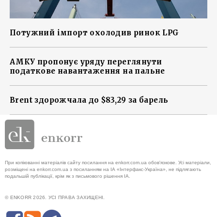
Потужний імпорт охолодив ринок LPG
АМКУ пропонує уряду переглянути
податкове навантаження на пальне
Brent здорожчала до $83,29 за барель
При копіюванні матеріалів сайту посилання на enkorr.com.ua обов'язкове. Усі матеріали,
розміщені на enkorr.com.ua з посиланням на ІА «Інтерфакс-Україна», не підлягають
подальшій публікації, крім як з письмового рішення ІА.
© ENKORR 2026. УСІ ПРАВА ЗАХИЩЕНІ.