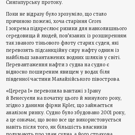
Сингапурську протоку.
Поки не відразу було зрозуміло, що стало
причиною пожежі, хоча старіння Ceres
I зокрема підкреслює ризики для навколишнього
середовища й людей, пов’язаних із розширенням
так званого тіньового флоту старих суден, які
перевозять підсанкційну сиру нафту одним із
найбільш завантажених водних шляхів у світі.
Перевантаження нафти з судна на судно є
відносно поширеним явищем у водах біля
південної частини Малайзійського півострова.
«Церера I» перевозила вантажі з Ірану
й Венесуели на початку цього й минулого року,
згідно з даними фірми Kpler, що займається
аналізом ринку. Судно було збудовано 2001 року,
а це означає, що воно все ще використовується
навіть після того, як більшість власників
подумають про злам судна, а його страхова