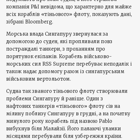
компанія P&I невідома, що характерно для майже
всіх кораблів «тіньового» флоту, показують дані,
зібрані Bloomberg.
Морська влада Сингапуру звернулася за
допомогою до суден, які пропливали повз
постраждалі танкери, з проханням про
порятунок екіпажів. Корабель військово-
морських сил RSS Supreme перебуває неподалік і
також надає допомогу разом із сингапурським
військовим вертольотом.
Судна так званого тіньового флоту створювали
проблеми Сингапуру й раніше. Один з
нафтових танкерів «тіньового» флоту сів на
мілину поблизу Сингапуру в грудні, а на початку
минулого року корабель під назвою Pablo
вибухнув біля Малайзії. Його палаючі уламки
місяцями перебували біля узбережжя країни.