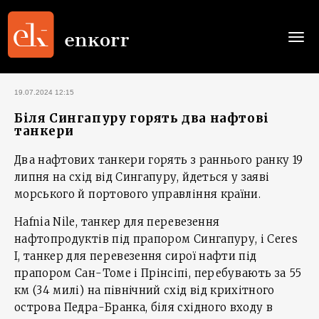
Togg
navi
19.07.2024 12:15
Біля Сингапуру горять два нафтові
танкери
Два нафтових танкери горять з раннього ранку 19
липня на схід від Сингапуру, йдеться у заяві
морського й портового управління країни.
Hafnia Nile, танкер для перевезення
нафтопродуктів під прапором Сингапуру, і Ceres
I, танкер для перевезення сирої нафти під
прапором Сан-Томе і Прінсіпі, перебувають за 55
км (34 милі) на північний схід від крихітного
острова Педра-Бранка, біля східного входу в