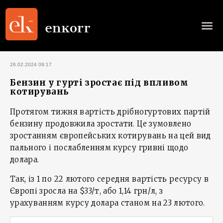
Togg
navi
26.02.2024 09:17
Бензин у гурті зростає під впливом
котирувань
Протягом тижня вартість дрібногуртових партій
бензину продовжила зростати. Це зумовлено
зростанням європейських котирувань на цей вид
пального і послабленням курсу гривні щодо
долара.
Так, із 1 по 22 лютого середня вартість ресурсу в
Європі зросла на $33/т, або 1,14 грн/л, з
урахуванням курсу долара станом на 23 лютого.