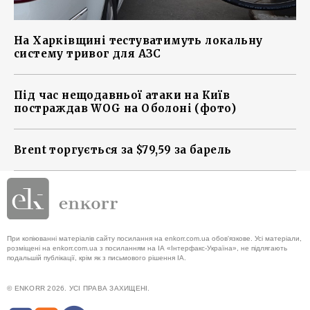
На Харківщині тестуватимуть локальну
систему тривог для АЗС
Під час нещодавньої атаки на Київ
постраждав WOG на Оболоні (фото)
Brent торгується за $79,59 за барель
При копіюванні матеріалів сайту посилання на enkorr.com.ua обов'язкове. Усі матеріали,
розміщені на enkorr.com.ua з посиланням на ІА «Інтерфакс-Україна», не підлягають
подальшій публікації, крім як з письмового рішення ІА.
© ENKORR 2026. УСІ ПРАВА ЗАХИЩЕНІ.