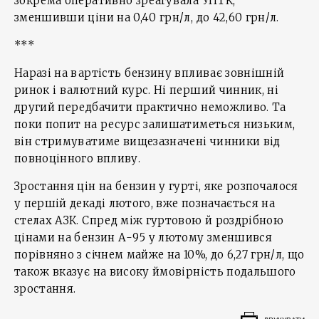
зокрема оперативно зреагувала УНТК,
зменшивши ціни на 0,40 грн/л, до 42,60 грн/л.
***
Наразі на вартість бензину впливає зовнішній
ринок і валютний курс. Ні перший чинник, ні
другий передбачити практично неможливо. Та
поки попит на ресурс залишатиметься низьким,
він стримуватиме вищезазначені чинники від
повноцінного впливу.
Зростання цін на бензин у гурті, яке розпочалося
у першій декаді лютого, вже позначається на
стелах АЗК. Спред між гуртовою й роздрібною
цінами на бензин А-95 у лютому зменшився
порівняно з січнем майже на 10%, до 6,27 грн/л, що
також вказує на високу ймовірність подальшого
зростання.