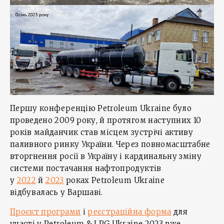
Першу конференцію Petroleum Ukraine було
проведено 2009 року, й протягом наступних 10
років майданчик став місцем зустрічі активу
паливного ринку України. Через повномасштабне
вторгнення росії в Україну і кардинальну зміну
системи постачання нафтопродуктів
у
2022
й
2023
роках Petroleum Ukraine
відбувалась у Варшаві.
Проєкт програми
і
реєстраційна форма
для
участі у Petroleum & LPG Ukraine 2023 вже