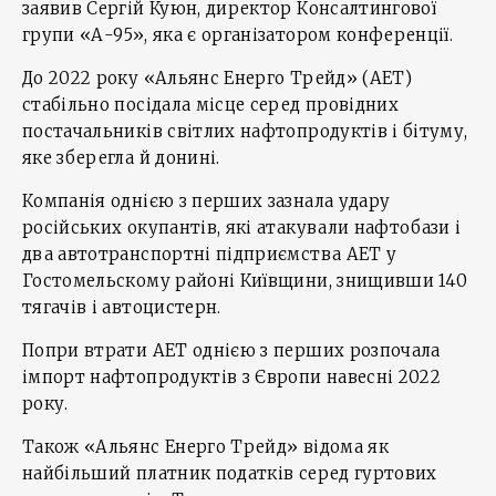
заявив Сергій Куюн, директор Консалтингової
групи «А-95», яка є організатором конференції.
До 2022 року «Альянс Енерго Трейд» (АЕТ)
стабільно посідала місце серед провідних
постачальників світлих нафтопродуктів і бітуму,
яке зберегла й донині.
Компанія однією з перших зазнала удару
російських окупантів, які атакували нафтобази і
два автотранспортні підприємства АЕТ у
Гостомельскому районі Київщини, знищивши 140
тягачів і автоцистерн.
Попри втрати АЕТ однією з перших розпочала
імпорт нафтопродуктів з Європи навесні 2022
року.
Також «Альянс Енерго Трейд» відома як
найбільший платник податків серед гуртових