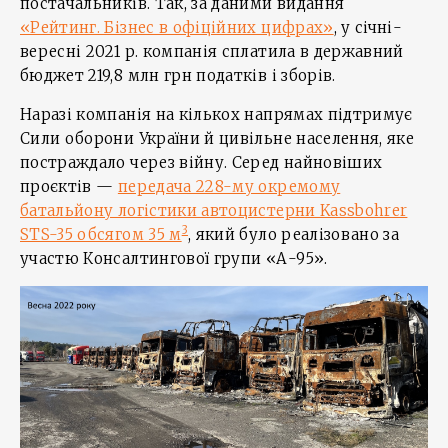
постачальників. Так, за даними видання
«Рейтинг. Бізнес в офіційних цифрах»
, у січні-
вересні 2021 р. компанія сплатила в державний
бюджет 219,8 млн грн податків і зборів.
Наразі компанія на кількох напрямах підтримує
Сили оборони України й цивільне населення, яке
постраждало через війну. Серед найновіших
проєктів —
передача 228-му окремому
батальйону логістики автоцистерни Kassbohrer
3
STS-35 обсягом 35 м
, який було реалізовано за
участю Консалтингової групи «А-95».