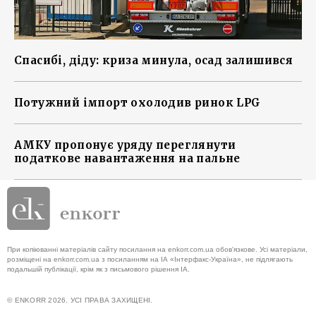
Спасибі, діду: криза минула, осад залишився
Потужний імпорт охолодив ринок LPG
АМКУ пропонує уряду переглянути
податкове навантаження на пальне
При копіюванні матеріалів сайту посилання на enkorr.com.ua обов'язкове. Усі матеріали,
розміщені на enkorr.com.ua з посиланням на ІА «Інтерфакс-Україна», не підлягають
подальшій публікації, крім як з письмового рішення ІА.
© ENKORR 2026. УСІ ПРАВА ЗАХИЩЕНІ.