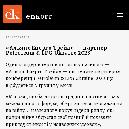
Togg
navi
22.11.2023 14:11
«Альянс Енерго Трейд» — партнер
Petroleum & LPG Ukraine 2023
Один із лідерів гуртового ринку пального —
«Альянс Енерго Трейд» — виступить партнером
конференції Petroleum & LPG Ukraine 2023, що
відбудеться 5 грудня у Києві.
«Ми раді, що багаторічні традиції партнерства у
межах нашого форуму зберігаються, незважаючи
на війну. З нами знову поруч лідери ринку, які
попри війну зберегли свої позиції й показали
приклад стійкості у надважких умовах», —