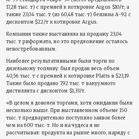
17,28 тыс. т) с премией к котировке Argus $10/т; а
также 23,04 тыс. т (из 60,48 тыс. т) бензина А-92 с
дисконтом $22/т к котировке Argus.
Компания также выставляла на продажу 23,04
тыс. т риформата, но это предложение осталось
невостребованным.
Наиболее результативными были торги по
дизельному топливу: был продан весь объем
40,56 тыс. т с премией к котировке Platts в $23,19.
Также было продано 7,92 тыс. т вакуумного
дистиллята с дисконтом $1,33/т.
«В целом я доволен торгами, хотя ожидания были
несколько выше. При выставленном объеме 150
тыс. т предварительно поступило заявок более
чем на 600 тыс. т. Но и на чудеса я не
рассчитывал: продукта на рынке много, наряду с