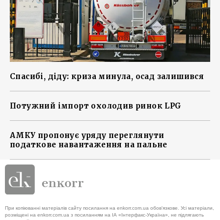
Спасибі, діду: криза минула, осад залишився
Потужний імпорт охолодив ринок LPG
АМКУ пропонує уряду переглянути
податкове навантаження на пальне
При копіюванні матеріалів сайту посилання на enkorr.com.ua обов'язкове. Усі матеріали,
розміщені на enkorr.com.ua з посиланням на ІА «Інтерфакс-Україна», не підлягають