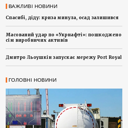
ВАЖЛИВІ НОВИНИ
Спасибі, діду: криза минула, осад залишився
Масований удар по «Укрнафті»: пошкоджено
сім виробничих активів
Дмитро Льоушкін запускає мережу Port Royal
ГОЛОВНІ НОВИНИ