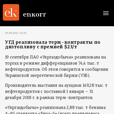
Togg
navi
20.09.2017 12:43
УГД реализовала терм-контракты по
дизтопливу с премией $23/т
19 сентября ПАО «Укргаздобыча» реализовала на
торгах в режиме дифференциалов 74,4 тыс. т
нефтепродуктов. Об этом говорится в сообщении
Украинской энергетической биржи (УЭБ).
Производитель выставил на аукцион 149,28 тыс. т
нефтепродуктов с поставкой 1 января – 31
декабря 2018 г. в рамках терм-контрактов.
«Укргаздобыча» реализовала 2,88 тыс. т бензина
А-95 стандарта «Евро-5» (всего предлагалось