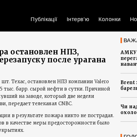
Публікації
Інтерв’ю
Колонки
Но
ВАЖ
ра остановлен НПЗ,
АМКУ 
ерезапуску после урагана
перег
наван
 шт. Техас, остановлен НПЗ компании Valero
Brent
барел
 тыс. барр. сырой нефти в сутки. Причиной
нувший на заводе, который две недели
ви, передает телеканал CNBC.
Чи на
охоло
ии в результате пожара никто не пострадал.
в в качестве меры предосторожности было
укрытиях.
ГОЛ