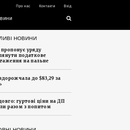
Про нас
Контакти
Вхід
вини
ЛИВІ НОВИНИ
пропонує уряду
лянути податкове
таження на пальне
 здорожчала до $83,29 за
ь
довго: гуртові ціни на ДП
ли разом з попитом
ОВНІ НОВИНИ