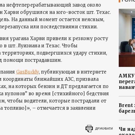
ыла нефтеперерабатывающий завод около
ган Харви обрушился на юго-восток шт. Техас.
дель. На данный момент остается неясным,
перезапуска или последствиями стихии.
твия урагана Харви привели к резкому росту
 в шт. Луизиана и Техас. Чтобы
 территориях, подвергшихся удару стихии,
д помощи пострадавшим.
мпания
GasBuddy
, публикующая в интернете
АМКУ 
и координаты ближайших АЗС, призвала
перег
ах, на которых бензин и ДТ предлагается по
наван
 купонов” во время [стихийного] бедствия
им, чтобы водители, которые пострадали от
Brent
за топливо]», – отмечается в заявлении
барел
Чи на
ДРУКУВАТИ
охоло