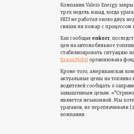
Компания Valero Energy закр
трех недель назад, когда ура
НПЗ не работал около двух не
связан ли пожар с процессом 
Как сообщал
enkorr
, последс
цен на автомобильное топливо
стабилизировать ситуацию на
ExxonMobil
организовала фон
Кроме того, американская ко
актуальные цены на топливо 
водителей сообщать о заправк
завышенным ценам. «”Стрижка
является незаконной. Мы хот
ураганов, не переплачивали [
компании.