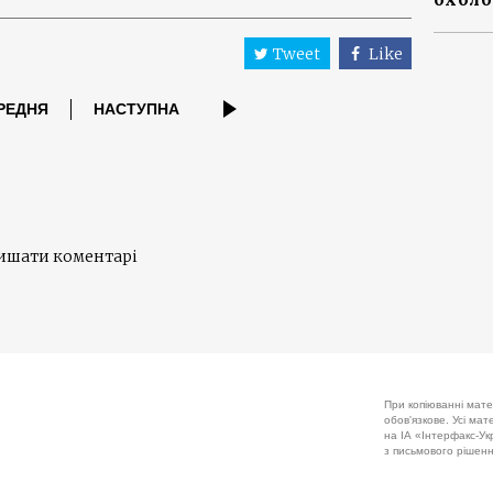
Tweet
Like
РЕДНЯ
НАСТУПНА
лишати коментарі
При копіюванні мате
обов'язкове. Усі ма
на ІА «Інтерфакс-Укр
з письмового рішенн