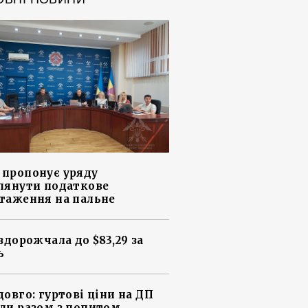
пропонує уряду
лянути податкове
таження на пальне
 здорожчала до $83,29 за
ь
довго: гуртові ціни на ДП
ли разом з попитом