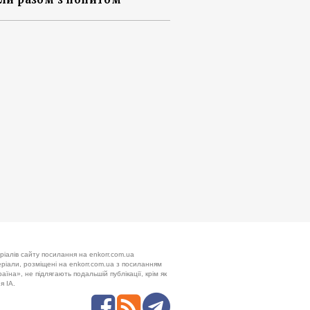
ріалів сайту посилання на enkorr.com.ua
теріали, розміщені на enkorr.com.ua з посиланням
аїна», не підлягають подальшій публікації, крім як
я ІА.