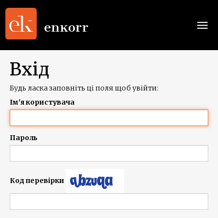
Togg
navi
Вхід
Будь ласка заповніть ці поля щоб увійти:
Ім'я користувача
Пароль
Код перевірки