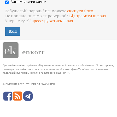
Запам'ятати мене
Забули свій пароль? Вы можете
скинути його
.
Не пришло письмо с проверкой?
Відправити ще раз
Уперше тут?
Зарееструватись зараз
Вхід
При копіюванні матеріалів сайту посилання на enkorr.com.ua обов'язкове. Усі матеріали,
розміщені на enkorr.com.ua з посиланням на ІА «Інтерфакс-Україна», не підлягають
подальшій публікації, крім як з письмового рішення ІА.
© ENKORR 2026. УСІ ПРАВА ЗАХИЩЕНІ.