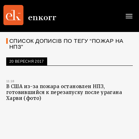
Togg
navi
СПИСОК ДОПИСІВ ПО ТЕГУ “ПОЖАР НА
НПЗ”
20 ВЕРЕСНЯ 2017
11:18
В США из-за пожара остановлен НПЗ,
готовившийся к перезапуску после урагана
Харви (фото)