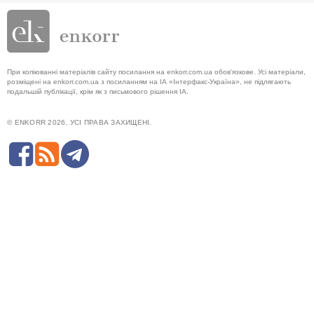
При копіюванні матеріалів сайту посилання на enkorr.com.ua обов'язкове. Усі матеріали,
розміщені на enkorr.com.ua з посиланням на ІА «Інтерфакс-Україна», не підлягають
подальшій публікації, крім як з письмового рішення ІА.
© ENKORR 2026. УСІ ПРАВА ЗАХИЩЕНІ.