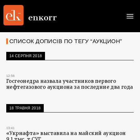
Togg
navi
СПИСОК ДОПИСІВ ПО ТЕГУ “АУКЦИОН”
14 СЕРПНЯ 2018
12:56
Госгеонедра назвала участников первого
нефтегазового аукциона за последние два года
18 ТРАВНЯ 2018
13:41
«Укрнафта» выставила на майский аукцион
9,1 тыс. т СУГ