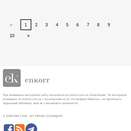
«
1
2
3
4
5
6
7
8
9
10
»
При копіюванні матеріалів сайту посилання на enkorr.com.ua обов'язкове. Усі матеріали,
розміщені на enkorr.com.ua з посиланням на ІА «Інтерфакс-Україна», не підлягають
подальшій публікації, крім як з письмового рішення ІА.
© ENKORR 2026. УСІ ПРАВА ЗАХИЩЕНІ.